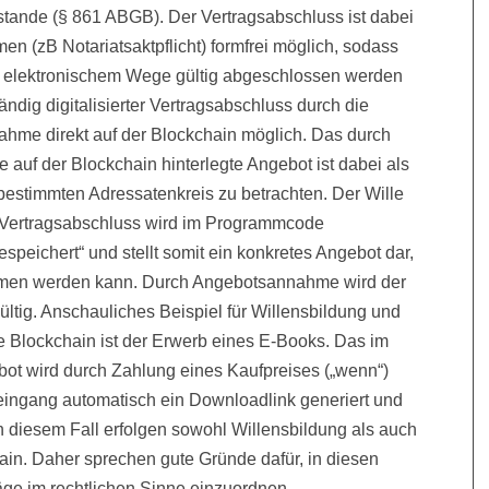
tande (§ 861 ABGB). Der Vertragsabschluss ist dabei
 (zB Notariatsaktpflicht) formfrei möglich, sodass
f elektronischem Wege gültig abgeschlossen werden
ändig digitalisierter Vertragsabschluss durch die
hme direkt auf der Blockchain möglich. Das durch
uf der Blockchain hinterlegte Angebot ist dabei als
estimmten Adressatenkreis zu betrachten. Der Wille
 Vertragsabschluss wird im Programmcode
peichert“ und stellt somit ein konkretes Angebot dar,
men werden kann. Durch Angebotsannahme wird der
 gültig. Anschauliches Beispiel für Willensbildung und
ie Blockchain ist der Erwerb eines E-Books. Das im
ot wird durch Zahlung eines Kaufpreises („wenn“)
ngang automatisch ein Downloadlink generiert und
 In diesem Fall erfolgen sowohl Willensbildung als auch
hain. Daher sprechen gute Gründe dafür, in diesen
äge im rechtlichen Sinne einzuordnen.