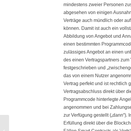
mindestens zweier Personen zus
abgesehen von einigen Ausnahmen
Verträge auch mündlich oder au
können. Damit ist auch ein vollst
Abbildung von Angebot und Anna
einen bestimmten Programmcode a
zulässiges Angebot an einen unb
des einen Vertragspartners zum
festgeschrieben und „zwischenges
das von einem Nutzer angenom
Vertrag perfekt und ist rechtlich
Vertragsabschluss direkt über d
Programmcode hinterlegte Angeb
angenommen und bei Zahlungsei
zur Verfügung gestellt („dann“).
Literaturtipp:
Erfüllung direkt über die Blockc
Vernetzung von
Fällen Smart Contracts als Vertr