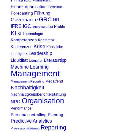
Finanzierung
Finanzorganisation
Flexibilität
Führung
Forecasting
GRC
Governance
HR
IFRS
IGC
Job Profile
Interview
KI
KI-Technologie
Kompetenzen
Konferenz
Krise
Konferenzen
Künstliche
Leadership
Intelligenz
Liquidität
Literaturtipp
Literatur
Machine Learning
Management
Megatrend
Management Reporting
Nachhaltigkeit
Nachhaltigkeitsberichterstattung
Organisation
NPO
Performance
Personalcontrolling
Planung
Predictive Analytics
Reporting
Prozessoptimierung