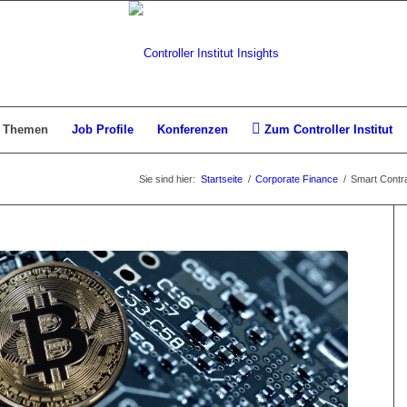
Themen
Job Profile
Konferenzen
Zum Controller Institut
Sie sind hier:
Startseite
/
Corporate Finance
/
Smart Contrac