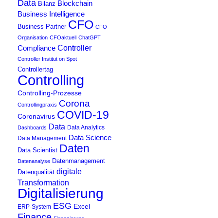
Data
Blockchain
Bilanz
Business Intelligence
CFO
Business Partner
CFO-
Organisation
CFOaktuell
ChatGPT
Compliance
Controller
Controller Institut on Spot
Controllertag
Controlling
Controlling-Prozesse
Corona
Controllingpraxis
COVID-19
Coronavirus
Data
Data Analytics
Dashboards
Data Science
Data Management
Daten
Data Scientist
Datenmanagement
Datenanalyse
digitale
Datenqualität
Transformation
Digitalisierung
ESG
Excel
ERP-System
Finance