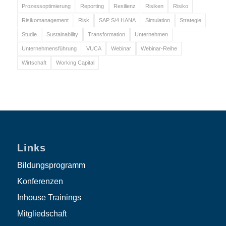
Prozessoptimierung
Reporting
Resilienz
Risiken
Risiko
Risikomanagement
Risk
SAP S/4 HANA
Simulation
Strategie
Studie
Sustainability
Transformation
Unternehmen
Unternehmensführung
VUCA
Webinar
Webinar-Reihe
Wirtschaft
Working Capital
Links
Bildungsprogramm
Konferenzen
Inhouse Trainings
Mitgliedschaft