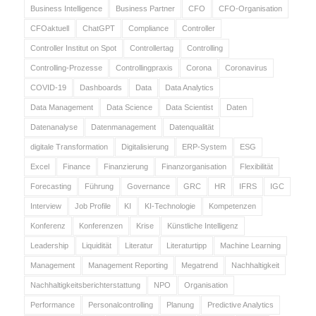
Business Intelligence
Business Partner
CFO
CFO-Organisation
CFOaktuell
ChatGPT
Compliance
Controller
Controller Institut on Spot
Controllertag
Controlling
Controlling-Prozesse
Controllingpraxis
Corona
Coronavirus
COVID-19
Dashboards
Data
Data Analytics
Data Management
Data Science
Data Scientist
Daten
Datenanalyse
Datenmanagement
Datenqualität
digitale Transformation
Digitalisierung
ERP-System
ESG
Excel
Finance
Finanzierung
Finanzorganisation
Flexibilität
Forecasting
Führung
Governance
GRC
HR
IFRS
IGC
Interview
Job Profile
KI
KI-Technologie
Kompetenzen
Konferenz
Konferenzen
Krise
Künstliche Intelligenz
Leadership
Liquidität
Literatur
Literaturtipp
Machine Learning
Management
Management Reporting
Megatrend
Nachhaltigkeit
Nachhaltigkeitsberichterstattung
NPO
Organisation
Performance
Personalcontrolling
Planung
Predictive Analytics