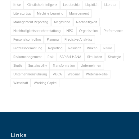
Krise
Künstliche Intelligenz
Leadership
Liquidität
Literatur
Literaturtipp
Machine Learning
Management
Management Reporting
Megatrend
Nachhaltigkeit
Nachhaltigkeitsberichterstattung
NPO
Organisation
Performance
Personalcontrolling
Planung
Predictive Analytics
Prozessoptimierung
Reporting
Resilienz
Risiken
Risiko
Risikomanagement
Risk
SAP S/4 HANA
Simulation
Strategie
Studie
Sustainability
Transformation
Unternehmen
Unternehmensführung
VUCA
Webinar
Webinar-Reihe
Wirtschaft
Working Capital
Links