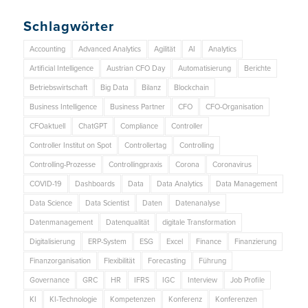
Schlagwörter
Accounting
Advanced Analytics
Agilität
AI
Analytics
Artificial Intelligence
Austrian CFO Day
Automatisierung
Berichte
Betriebswirtschaft
Big Data
Bilanz
Blockchain
Business Intelligence
Business Partner
CFO
CFO-Organisation
CFOaktuell
ChatGPT
Compliance
Controller
Controller Institut on Spot
Controllertag
Controlling
Controlling-Prozesse
Controllingpraxis
Corona
Coronavirus
COVID-19
Dashboards
Data
Data Analytics
Data Management
Data Science
Data Scientist
Daten
Datenanalyse
Datenmanagement
Datenqualität
digitale Transformation
Digitalisierung
ERP-System
ESG
Excel
Finance
Finanzierung
Finanzorganisation
Flexibilität
Forecasting
Führung
Governance
GRC
HR
IFRS
IGC
Interview
Job Profile
KI
KI-Technologie
Kompetenzen
Konferenz
Konferenzen