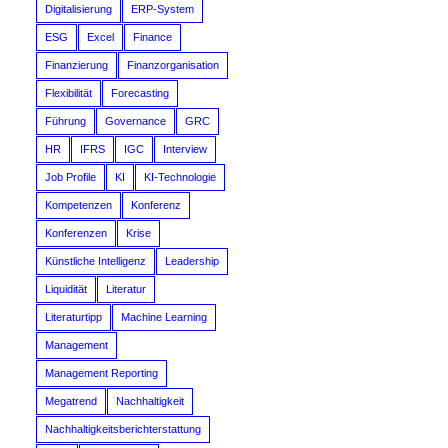
Digitalisierung
ERP-System
ESG
Excel
Finance
Finanzierung
Finanzorganisation
Flexibilität
Forecasting
Führung
Governance
GRC
HR
IFRS
IGC
Interview
Job Profile
KI
KI-Technologie
Kompetenzen
Konferenz
Konferenzen
Krise
Künstliche Intelligenz
Leadership
Liquidität
Literatur
Literaturtipp
Machine Learning
Management
Management Reporting
Megatrend
Nachhaltigkeit
Nachhaltigkeitsberichterstattung