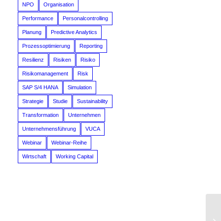
NPO
Organisation
Performance
Personalcontrolling
Planung
Predictive Analytics
Prozessoptimierung
Reporting
Resilienz
Risiken
Risiko
Risikomanagement
Risk
SAP S/4 HANA
Simulation
Strategie
Studie
Sustainability
Transformation
Unternehmen
Unternehmensführung
VUCA
Webinar
Webinar-Reihe
Wirtschaft
Working Capital