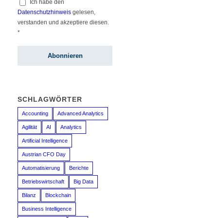
Ich habe den
Datenschutzhinweis
gelesen,
verstanden und akzeptiere diesen.
*
SCHLAGWÖRTER
Accounting
Advanced Analytics
Agilität
AI
Analytics
Artificial Intelligence
Austrian CFO Day
Automatisierung
Berichte
Betriebswirtschaft
Big Data
Bilanz
Blockchain
Business Intelligence