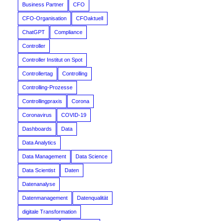
Business Partner
CFO
CFO-Organisation
CFOaktuell
ChatGPT
Compliance
Controller
Controller Institut on Spot
Controllertag
Controlling
Controlling-Prozesse
Controllingpraxis
Corona
Coronavirus
COVID-19
Dashboards
Data
Data Analytics
Data Management
Data Science
Data Scientist
Daten
Datenanalyse
Datenmanagement
Datenqualität
digitale Transformation