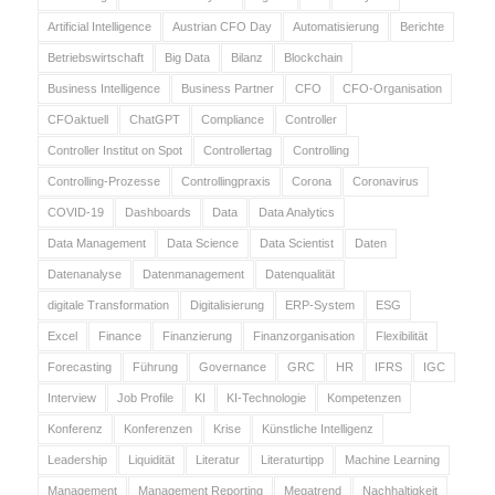
Artificial Intelligence
Austrian CFO Day
Automatisierung
Berichte
Betriebswirtschaft
Big Data
Bilanz
Blockchain
Business Intelligence
Business Partner
CFO
CFO-Organisation
CFOaktuell
ChatGPT
Compliance
Controller
Controller Institut on Spot
Controllertag
Controlling
Controlling-Prozesse
Controllingpraxis
Corona
Coronavirus
COVID-19
Dashboards
Data
Data Analytics
Data Management
Data Science
Data Scientist
Daten
Datenanalyse
Datenmanagement
Datenqualität
digitale Transformation
Digitalisierung
ERP-System
ESG
Excel
Finance
Finanzierung
Finanzorganisation
Flexibilität
Forecasting
Führung
Governance
GRC
HR
IFRS
IGC
Interview
Job Profile
KI
KI-Technologie
Kompetenzen
Konferenz
Konferenzen
Krise
Künstliche Intelligenz
Leadership
Liquidität
Literatur
Literaturtipp
Machine Learning
Management
Management Reporting
Megatrend
Nachhaltigkeit