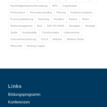
Nachhaltigkeitsberichterstattung
NPO
Organisation
Performance
Personalcontrolling
Planung
Predictive Analytics
Prozessoptimierung
Reporting
Resilienz
Risiken
Risiko
Risikomanagement
Risk
SAP S/4 HANA
Simulation
Strategie
Studie
Sustainability
Transformation
Unternehmen
Unternehmensführung
VUCA
Webinar
Webinar-Reihe
Wirtschaft
Working Capital
Links
Bildungsprogramm
Konferenzen