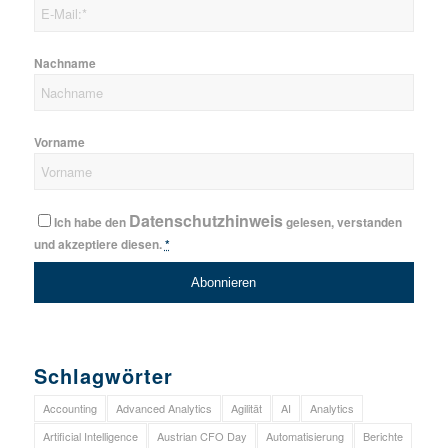
Nachname
Vorname
Datenschutzhinweis
Ich habe den
gelesen, verstanden
und akzeptiere diesen.
*
Schlagwörter
Accounting
Advanced Analytics
Agilität
AI
Analytics
Artificial Intelligence
Austrian CFO Day
Automatisierung
Berichte