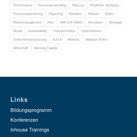
Performance
Personalcontrolling
Planung
Predictive Analytics
Prozessoptimierung
Reporting
Resilienz
Risiken
Risiko
Risikomanagement
Risk
SAP S/4 HANA
Simulation
Strategie
Studie
Sustainability
Transformation
Unternehmen
Unternehmensführung
VUCA
Webinar
Webinar-Reihe
Wirtschaft
Working Capital
Links
Bildungsprogramm
Konferenzen
Inhouse Trainings