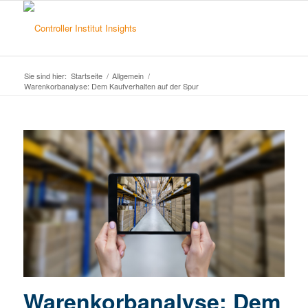
Sie sind hier:
Startseite
/
Allgemein
/
Warenkorbanalyse: Dem Kaufverhalten auf der Spur
Warenkorbanalyse: Dem