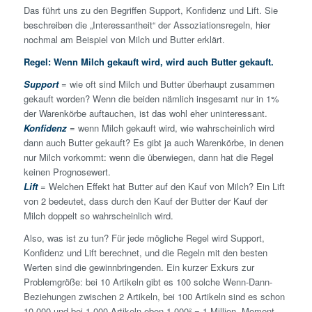
Das führt uns zu den Begriffen Support, Konfidenz und Lift. Sie
beschreiben die „Interessantheit“ der Assoziationsregeln, hier
nochmal am Beispiel von Milch und Butter erklärt.
Regel: Wenn Milch gekauft wird, wird auch Butter gekauft.
Support
= wie oft sind Milch und Butter überhaupt zusammen
gekauft worden? Wenn die beiden nämlich insgesamt nur in 1%
der Warenkörbe auftauchen, ist das wohl eher uninteressant.
Konfidenz
= wenn Milch gekauft wird, wie wahrscheinlich wird
dann auch Butter gekauft? Es gibt ja auch Warenkörbe, in denen
nur Milch vorkommt: wenn die überwiegen, dann hat die Regel
keinen Prognosewert.
Lift
= Welchen Effekt hat Butter auf den Kauf von Milch? Ein Lift
von 2 bedeutet, dass durch den Kauf der Butter der Kauf der
Milch doppelt so wahrscheinlich wird.
Also, was ist zu tun? Für jede mögliche Regel wird Support,
Konfidenz und Lift berechnet, und die Regeln mit den besten
Werten sind die gewinnbringenden. Ein kurzer Exkurs zur
Problemgröße: bei 10 Artikeln gibt es 100 solche Wenn-Dann-
Beziehungen zwischen 2 Artikeln, bei 100 Artikeln sind es schon
10.000 und bei 1.000 Artikeln eben 1.000² = 1 Million. Moment,