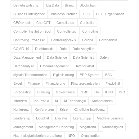
Betriebswirtschaft
Big Data
Bilanz
Blockchain
Business Intelligence
Business Partner
CFO
CFO-Organisation
CFOaktuell
ChatGPT
Compliance
Controller
Controller Institut on Spot
Controllertag
Controlling
Controlling-Prozesse
Controllingpraxis
Corona
Coronavirus
COVID-19
Dashboards
Data
Data Analytics
Data Management
Data Science
Data Scientist
Daten
Datenanalyse
Datenmanagement
Datenqualität
digitale Transformation
Digitalisierung
ERP-System
ESG
Excel
Finance
Finanzierung
Finanzorganisation
Flexibilität
Forecasting
Führung
Governance
GRC
HR
IFRS
IGC
Interview
Job Profile
KI
KI-Technologie
Kompetenzen
Konferenz
Konferenzen
Krise
Künstliche Intelligenz
Leadership
Liquidität
Literatur
Literaturtipp
Machine Learning
Management
Management Reporting
Megatrend
Nachhaltigkeit
Nachhaltigkeitsberichterstattung
NPO
Organisation