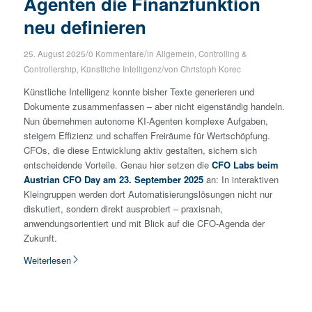
Agenten die Finanzfunktion
neu definieren
/
/
25. August 2025
0 Kommentare
in
Allgemein
,
Controlling &
/
Controllership
,
Künstliche Intelligenz
von
Christoph Korec
Künstliche Intelligenz konnte bisher Texte generieren und
Dokumente zusammenfassen – aber nicht eigenständig handeln.
Nun übernehmen autonome KI-Agenten komplexe Aufgaben,
steigern Effizienz und schaffen Freiräume für Wertschöpfung.
CFOs, die diese Entwicklung aktiv gestalten, sichern sich
entscheidende Vorteile. Genau hier setzen die
CFO Labs beim
Austrian CFO Day am 23. September 2025
an: In interaktiven
Kleingruppen werden dort Automatisierungslösungen nicht nur
diskutiert, sondern direkt ausprobiert – praxisnah,
anwendungsorientiert und mit Blick auf die CFO-Agenda der
Zukunft.
Weiterlesen