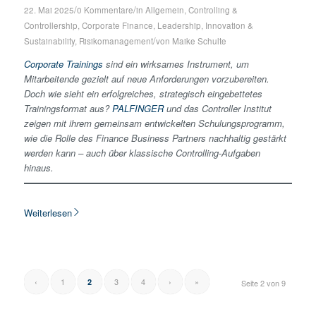
/
/
22. Mai 2025
0 Kommentare
in
Allgemein
,
Controlling &
Controllership
,
Corporate Finance
,
Leadership, Innovation &
/
Sustainability
,
Risikomanagement
von
Maike Schulte
Corporate Trainings
sind ein wirksames Instrument, um
Mitarbeitende gezielt auf neue Anforderungen vorzubereiten.
Doch wie sieht ein erfolgreiches, strategisch eingebettetes
Trainingsformat aus?
PALFINGER
und das Controller Institut
zeigen mit ihrem gemeinsam entwickelten Schulungsprogramm,
wie die Rolle des Finance Business Partners nachhaltig gestärkt
werden kann – auch über klassische Controlling-Aufgaben
hinaus.
Weiterlesen
‹
1
3
4
›
»
2
Seite 2 von 9