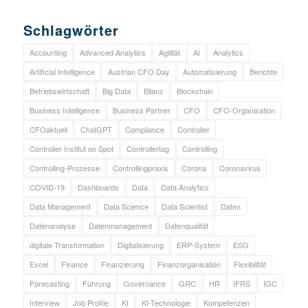
Schlagwörter
Accounting
Advanced Analytics
Agilität
AI
Analytics
Artificial Intelligence
Austrian CFO Day
Automatisierung
Berichte
Betriebswirtschaft
Big Data
Bilanz
Blockchain
Business Intelligence
Business Partner
CFO
CFO-Organisation
CFOaktuell
ChatGPT
Compliance
Controller
Controller Institut on Spot
Controllertag
Controlling
Controlling-Prozesse
Controllingpraxis
Corona
Coronavirus
COVID-19
Dashboards
Data
Data Analytics
Data Management
Data Science
Data Scientist
Daten
Datenanalyse
Datenmanagement
Datenqualität
digitale Transformation
Digitalisierung
ERP-System
ESG
Excel
Finance
Finanzierung
Finanzorganisation
Flexibilität
Forecasting
Führung
Governance
GRC
HR
IFRS
IGC
Interview
Job Profile
KI
KI-Technologie
Kompetenzen