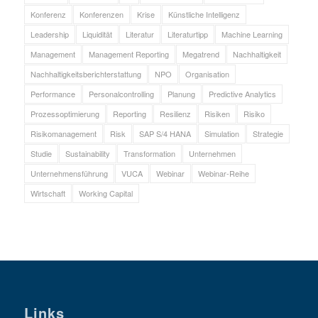
Konferenz
Konferenzen
Krise
Künstliche Intelligenz
Leadership
Liquidität
Literatur
Literaturtipp
Machine Learning
Management
Management Reporting
Megatrend
Nachhaltigkeit
Nachhaltigkeitsberichterstattung
NPO
Organisation
Performance
Personalcontrolling
Planung
Predictive Analytics
Prozessoptimierung
Reporting
Resilienz
Risiken
Risiko
Risikomanagement
Risk
SAP S/4 HANA
Simulation
Strategie
Studie
Sustainability
Transformation
Unternehmen
Unternehmensführung
VUCA
Webinar
Webinar-Reihe
Wirtschaft
Working Capital
Links