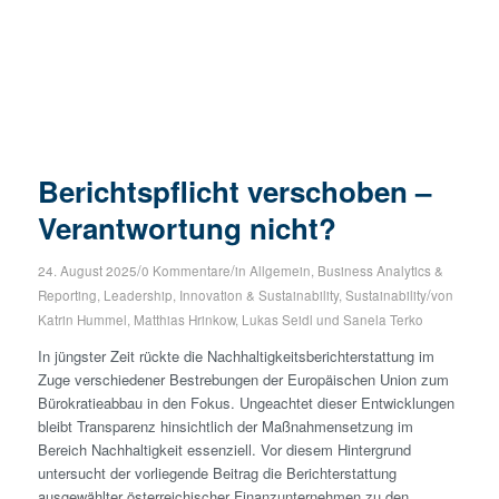
Berichtspflicht verschoben –
Verantwortung nicht?
/
/
24. August 2025
0 Kommentare
in
Allgemein
,
Business Analytics &
/
Reporting
,
Leadership, Innovation & Sustainability
,
Sustainability
von
Katrin Hummel
,
Matthias Hrinkow
,
Lukas Seidl
und
Sanela Terko
In jüngster Zeit rückte die Nachhaltigkeitsberichterstattung im
Zuge verschiedener Bestrebungen der Europäischen Union zum
Bürokratieabbau in den Fokus. Ungeachtet dieser Entwicklungen
bleibt Transparenz hinsichtlich der Maßnahmensetzung im
Bereich Nachhaltigkeit essenziell. Vor diesem Hintergrund
untersucht der vorliegende Beitrag die Berichterstattung
ausgewählter österreichischer Finanzunternehmen zu den