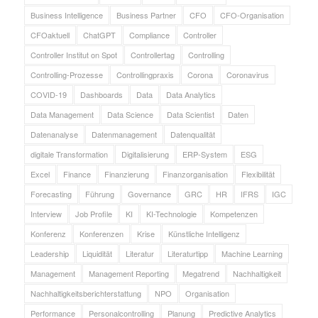
Business Intelligence
Business Partner
CFO
CFO-Organisation
CFOaktuell
ChatGPT
Compliance
Controller
Controller Institut on Spot
Controllertag
Controlling
Controlling-Prozesse
Controllingpraxis
Corona
Coronavirus
COVID-19
Dashboards
Data
Data Analytics
Data Management
Data Science
Data Scientist
Daten
Datenanalyse
Datenmanagement
Datenqualität
digitale Transformation
Digitalisierung
ERP-System
ESG
Excel
Finance
Finanzierung
Finanzorganisation
Flexibilität
Forecasting
Führung
Governance
GRC
HR
IFRS
IGC
Interview
Job Profile
KI
KI-Technologie
Kompetenzen
Konferenz
Konferenzen
Krise
Künstliche Intelligenz
Leadership
Liquidität
Literatur
Literaturtipp
Machine Learning
Management
Management Reporting
Megatrend
Nachhaltigkeit
Nachhaltigkeitsberichterstattung
NPO
Organisation
Performance
Personalcontrolling
Planung
Predictive Analytics