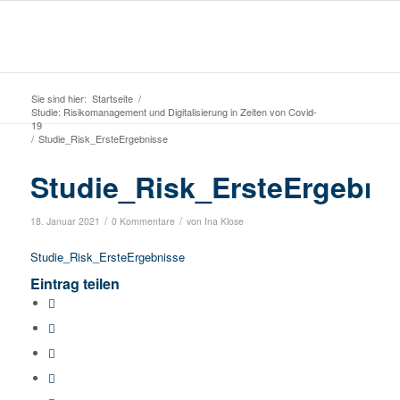
Sie sind hier:
Startseite
/
Studie: Risikomanagement und Digitalisierung in Zeiten von Covid-
19
/
Studie_Risk_ErsteErgebnisse
Studie_Risk_ErsteErgebni
/
/
18. Januar 2021
0 Kommentare
von
Ina Klose
Studie_Risk_ErsteErgebnisse
Eintrag teilen