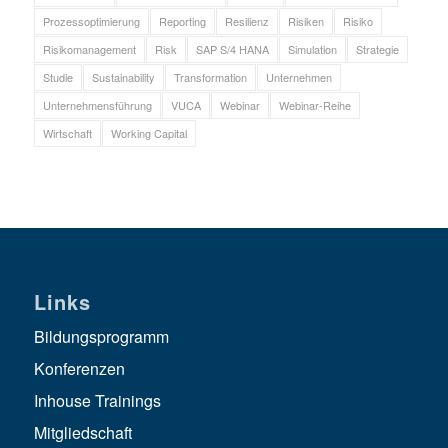
Prozessoptimierung
Reporting
Resilienz
Risiken
Risiko
Risikomanagement
Risk
SAP S/4 HANA
Simulation
Strategie
Studie
Sustainability
Transformation
Unternehmen
Unternehmensführung
VUCA
Webinar
Webinar-Reihe
Wirtschaft
Working Capital
Links
Bildungsprogramm
Konferenzen
Inhouse Trainings
Mitgliedschaft