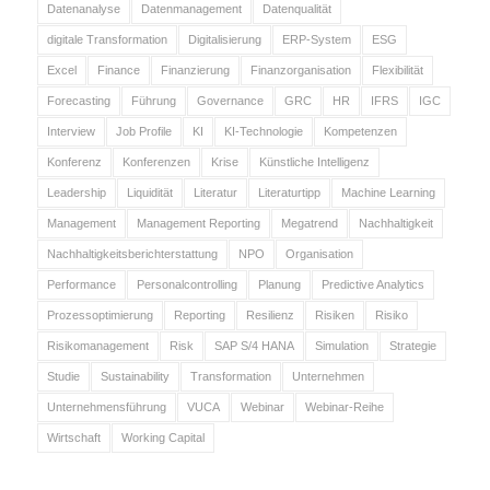
Datenanalyse
Datenmanagement
Datenqualität
digitale Transformation
Digitalisierung
ERP-System
ESG
Excel
Finance
Finanzierung
Finanzorganisation
Flexibilität
Forecasting
Führung
Governance
GRC
HR
IFRS
IGC
Interview
Job Profile
KI
KI-Technologie
Kompetenzen
Konferenz
Konferenzen
Krise
Künstliche Intelligenz
Leadership
Liquidität
Literatur
Literaturtipp
Machine Learning
Management
Management Reporting
Megatrend
Nachhaltigkeit
Nachhaltigkeitsberichterstattung
NPO
Organisation
Performance
Personalcontrolling
Planung
Predictive Analytics
Prozessoptimierung
Reporting
Resilienz
Risiken
Risiko
Risikomanagement
Risk
SAP S/4 HANA
Simulation
Strategie
Studie
Sustainability
Transformation
Unternehmen
Unternehmensführung
VUCA
Webinar
Webinar-Reihe
Wirtschaft
Working Capital