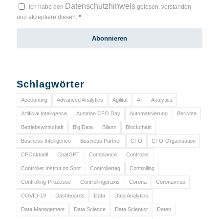
Datenschutzhinweis
Ich habe den
gelesen, verstanden
und akzeptiere diesen.
*
Schlagwörter
Accounting
Advanced Analytics
Agilität
AI
Analytics
Artificial Intelligence
Austrian CFO Day
Automatisierung
Berichte
Betriebswirtschaft
Big Data
Bilanz
Blockchain
Business Intelligence
Business Partner
CFO
CFO-Organisation
CFOaktuell
ChatGPT
Compliance
Controller
Controller Institut on Spot
Controllertag
Controlling
Controlling-Prozesse
Controllingpraxis
Corona
Coronavirus
COVID-19
Dashboards
Data
Data Analytics
Data Management
Data Science
Data Scientist
Daten