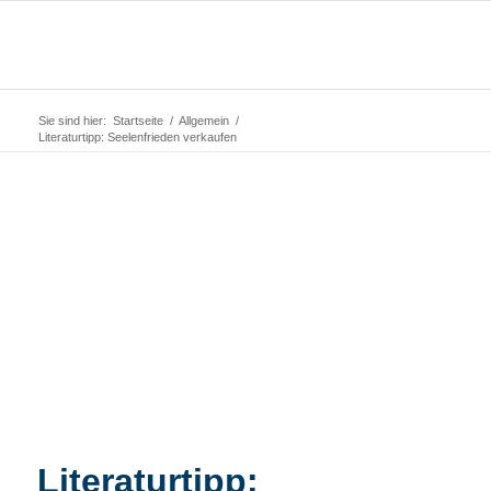
Sie sind hier:
Startseite
/
Allgemein
/
Literaturtipp: Seelenfrieden verkaufen
Literaturtipp: