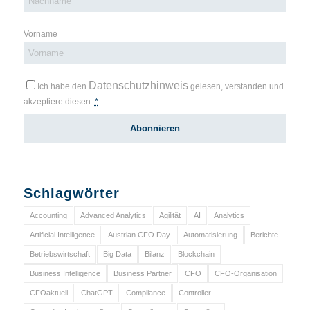
Vorname
Datenschutzhinweis
Ich habe den
gelesen, verstanden und
akzeptiere diesen.
*
Schlagwörter
Accounting
Advanced Analytics
Agilität
AI
Analytics
Artificial Intelligence
Austrian CFO Day
Automatisierung
Berichte
Betriebswirtschaft
Big Data
Bilanz
Blockchain
Business Intelligence
Business Partner
CFO
CFO-Organisation
CFOaktuell
ChatGPT
Compliance
Controller