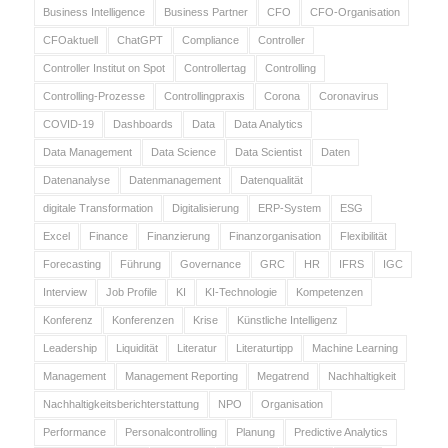
Business Intelligence
Business Partner
CFO
CFO-Organisation
CFOaktuell
ChatGPT
Compliance
Controller
Controller Institut on Spot
Controllertag
Controlling
Controlling-Prozesse
Controllingpraxis
Corona
Coronavirus
COVID-19
Dashboards
Data
Data Analytics
Data Management
Data Science
Data Scientist
Daten
Datenanalyse
Datenmanagement
Datenqualität
digitale Transformation
Digitalisierung
ERP-System
ESG
Excel
Finance
Finanzierung
Finanzorganisation
Flexibilität
Forecasting
Führung
Governance
GRC
HR
IFRS
IGC
Interview
Job Profile
KI
KI-Technologie
Kompetenzen
Konferenz
Konferenzen
Krise
Künstliche Intelligenz
Leadership
Liquidität
Literatur
Literaturtipp
Machine Learning
Management
Management Reporting
Megatrend
Nachhaltigkeit
Nachhaltigkeitsberichterstattung
NPO
Organisation
Performance
Personalcontrolling
Planung
Predictive Analytics