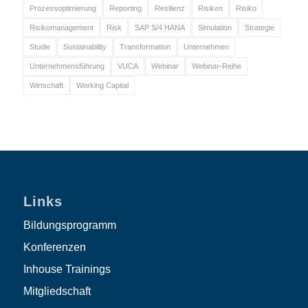
Prozessoptimierung
Reporting
Resilienz
Risiken
Risiko
Risikomanagement
Risk
SAP S/4 HANA
Simulation
Strategie
Studie
Sustainability
Transformation
Unternehmen
Unternehmensführung
VUCA
Webinar
Webinar-Reihe
Wirtschaft
Working Capital
Links
Bildungsprogramm
Konferenzen
Inhouse Trainings
Mitgliedschaft