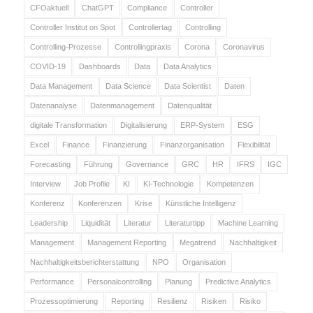
CFOaktuell
ChatGPT
Compliance
Controller
Controller Institut on Spot
Controllertag
Controlling
Controlling-Prozesse
Controllingpraxis
Corona
Coronavirus
COVID-19
Dashboards
Data
Data Analytics
Data Management
Data Science
Data Scientist
Daten
Datenanalyse
Datenmanagement
Datenqualität
digitale Transformation
Digitalisierung
ERP-System
ESG
Excel
Finance
Finanzierung
Finanzorganisation
Flexibilität
Forecasting
Führung
Governance
GRC
HR
IFRS
IGC
Interview
Job Profile
KI
KI-Technologie
Kompetenzen
Konferenz
Konferenzen
Krise
Künstliche Intelligenz
Leadership
Liquidität
Literatur
Literaturtipp
Machine Learning
Management
Management Reporting
Megatrend
Nachhaltigkeit
Nachhaltigkeitsberichterstattung
NPO
Organisation
Performance
Personalcontrolling
Planung
Predictive Analytics
Prozessoptimierung
Reporting
Resilienz
Risiken
Risiko