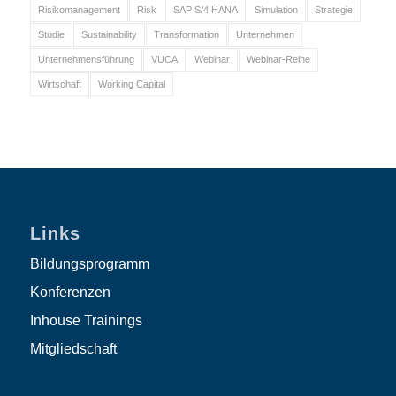
Risikomanagement
Risk
SAP S/4 HANA
Simulation
Strategie
Studie
Sustainability
Transformation
Unternehmen
Unternehmensführung
VUCA
Webinar
Webinar-Reihe
Wirtschaft
Working Capital
Links
Bildungsprogramm
Konferenzen
Inhouse Trainings
Mitgliedschaft