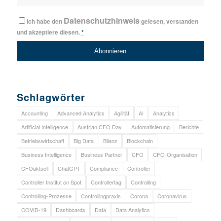
Datenschutzhinweis
Ich habe den
gelesen, verstanden
und akzeptiere diesen.
*
Schlagwörter
Accounting
Advanced Analytics
Agilität
AI
Analytics
Artificial Intelligence
Austrian CFO Day
Automatisierung
Berichte
Betriebswirtschaft
Big Data
Bilanz
Blockchain
Business Intelligence
Business Partner
CFO
CFO-Organisation
CFOaktuell
ChatGPT
Compliance
Controller
Controller Institut on Spot
Controllertag
Controlling
Controlling-Prozesse
Controllingpraxis
Corona
Coronavirus
COVID-19
Dashboards
Data
Data Analytics