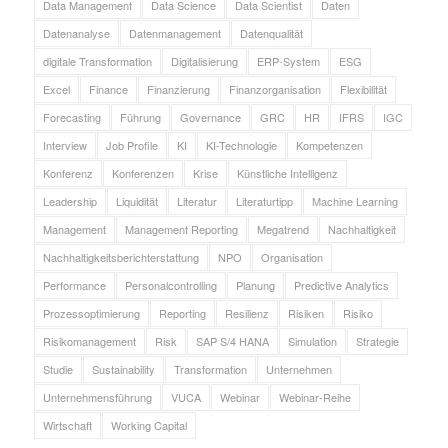
Data Management
Data Science
Data Scientist
Daten
Datenanalyse
Datenmanagement
Datenqualität
digitale Transformation
Digitalisierung
ERP-System
ESG
Excel
Finance
Finanzierung
Finanzorganisation
Flexibilität
Forecasting
Führung
Governance
GRC
HR
IFRS
IGC
Interview
Job Profile
KI
KI-Technologie
Kompetenzen
Konferenz
Konferenzen
Krise
Künstliche Intelligenz
Leadership
Liquidität
Literatur
Literaturtipp
Machine Learning
Management
Management Reporting
Megatrend
Nachhaltigkeit
Nachhaltigkeitsberichterstattung
NPO
Organisation
Performance
Personalcontrolling
Planung
Predictive Analytics
Prozessoptimierung
Reporting
Resilienz
Risiken
Risiko
Risikomanagement
Risk
SAP S/4 HANA
Simulation
Strategie
Studie
Sustainability
Transformation
Unternehmen
Unternehmensführung
VUCA
Webinar
Webinar-Reihe
Wirtschaft
Working Capital