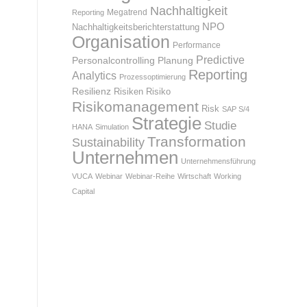
Nachhaltigkeit
Megatrend
Reporting
NPO
Nachhaltigkeitsberichterstattung
Organisation
Performance
Predictive
Personalcontrolling
Planung
Reporting
Analytics
Prozessoptimierung
Resilienz
Risiken
Risiko
Risikomanagement
Risk
SAP S/4
Strategie
Studie
HANA
Simulation
Transformation
Sustainability
Unternehmen
Unternehmensführung
VUCA
Webinar
Webinar-Reihe
Wirtschaft
Working
Capital