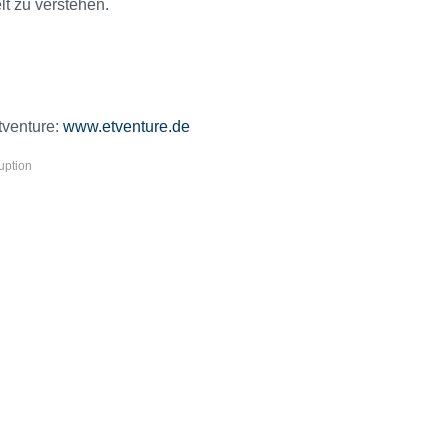
lt zu verstehen.
tventure:
www.etventure.de
uption