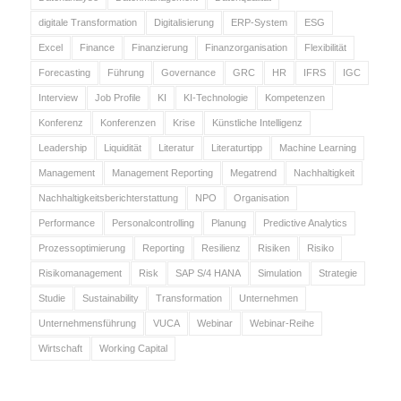
digitale Transformation
Digitalisierung
ERP-System
ESG
Excel
Finance
Finanzierung
Finanzorganisation
Flexibilität
Forecasting
Führung
Governance
GRC
HR
IFRS
IGC
Interview
Job Profile
KI
KI-Technologie
Kompetenzen
Konferenz
Konferenzen
Krise
Künstliche Intelligenz
Leadership
Liquidität
Literatur
Literaturtipp
Machine Learning
Management
Management Reporting
Megatrend
Nachhaltigkeit
Nachhaltigkeitsberichterstattung
NPO
Organisation
Performance
Personalcontrolling
Planung
Predictive Analytics
Prozessoptimierung
Reporting
Resilienz
Risiken
Risiko
Risikomanagement
Risk
SAP S/4 HANA
Simulation
Strategie
Studie
Sustainability
Transformation
Unternehmen
Unternehmensführung
VUCA
Webinar
Webinar-Reihe
Wirtschaft
Working Capital