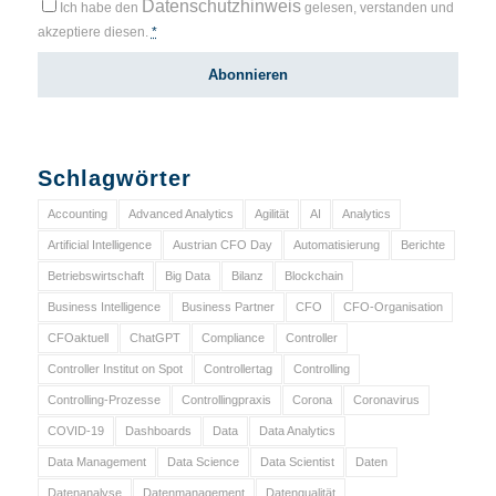
Datenschutzhinweis
Ich habe den
gelesen, verstanden und
akzeptiere diesen.
*
Schlagwörter
Accounting
Advanced Analytics
Agilität
AI
Analytics
Artificial Intelligence
Austrian CFO Day
Automatisierung
Berichte
Betriebswirtschaft
Big Data
Bilanz
Blockchain
Business Intelligence
Business Partner
CFO
CFO-Organisation
CFOaktuell
ChatGPT
Compliance
Controller
Controller Institut on Spot
Controllertag
Controlling
Controlling-Prozesse
Controllingpraxis
Corona
Coronavirus
COVID-19
Dashboards
Data
Data Analytics
Data Management
Data Science
Data Scientist
Daten
Datenanalyse
Datenmanagement
Datenqualität