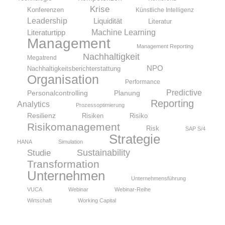
Krise
Konferenzen
Künstliche Intelligenz
Leadership
Liquidität
Literatur
Machine Learning
Literaturtipp
Management
Management Reporting
Nachhaltigkeit
Megatrend
NPO
Nachhaltigkeitsberichterstattung
Organisation
Performance
Predictive
Personalcontrolling
Planung
Reporting
Analytics
Prozessoptimierung
Resilienz
Risiken
Risiko
Risikomanagement
Risk
SAP S/4
Strategie
HANA
Simulation
Sustainability
Studie
Transformation
Unternehmen
Unternehmensführung
VUCA
Webinar
Webinar-Reihe
Wirtschaft
Working Capital