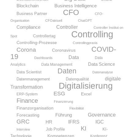
Blockchain
Business Intelligence
CFO
Business Partner
CFO-
Organisation
CFOaktuell
ChatGPT
Compliance
Controller
Controller Institut on
Controlling
Controllertag
Spot
Controlling-Prozesse
Controllingpraxis
COVID-
Corona
Coronavirus
19
Data
Data
Dashboards
Data Science
Analytics
Data Management
Daten
Data Scientist
Datenanalyse
digitale
Datenmanagement
Datenqualität
Digitalisierung
Transformation
ESG
Excel
ERP-System
Finance
Finanzierung
Finanzorganisation
Flexibilität
Governance
Führung
Forecasting
GRC
IFRS
HR
IGC
KI
KI-
Job Profile
Interview
Kompetenzen
Technologie
Konferenz