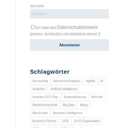
Vorname
Datenschutzhinweis
Ich habe den
gelesen, verstanden und akzeptiere diesen.
*
Schlagwörter
Accounting
Advanced Analytics
Agilität
AI
Analytics
Artificial Intelligence
Austrian CFO Day
Automatisierung
Berichte
Betriebswirtschaft
Big Data
Bilanz
Blockchain
Business Intelligence
Business Partner
CFO
CFO-Organisation