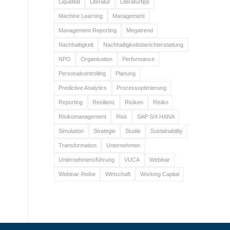
Liquidität
Literatur
Literaturtipp
Machine Learning
Management
Management Reporting
Megatrend
Nachhaltigkeit
Nachhaltigkeitsberichterstattung
NPO
Organisation
Performance
Personalcontrolling
Planung
Predictive Analytics
Prozessoptimierung
Reporting
Resilienz
Risiken
Risiko
Risikomanagement
Risk
SAP S/4 HANA
Simulation
Strategie
Studie
Sustainability
Transformation
Unternehmen
Unternehmensführung
VUCA
Webinar
Webinar-Reihe
Wirtschaft
Working Capital