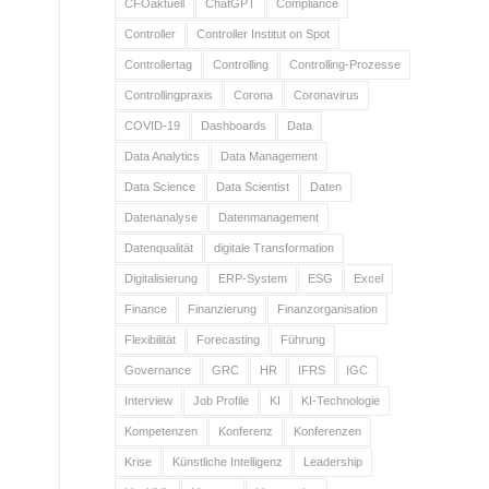
CFOaktuell
ChatGPT
Compliance
Controller
Controller Institut on Spot
Controllertag
Controlling
Controlling-Prozesse
Controllingpraxis
Corona
Coronavirus
COVID-19
Dashboards
Data
Data Analytics
Data Management
Data Science
Data Scientist
Daten
Datenanalyse
Datenmanagement
Datenqualität
digitale Transformation
Digitalisierung
ERP-System
ESG
Excel
Finance
Finanzierung
Finanzorganisation
Flexibilität
Forecasting
Führung
Governance
GRC
HR
IFRS
IGC
Interview
Job Profile
KI
KI-Technologie
Kompetenzen
Konferenz
Konferenzen
Krise
Künstliche Intelligenz
Leadership