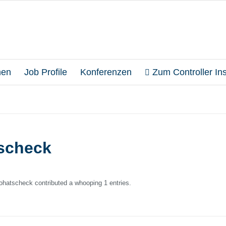
en
Job Profile
Konferenzen
Zum Controller Inst
scheck
ohatscheck
contributed a whooping 1 entries.