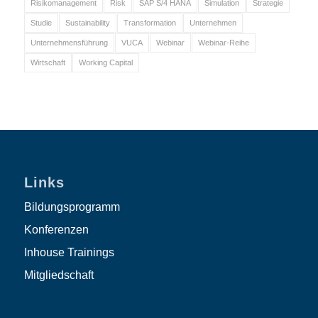
Risikomanagement
Risk
SAP S/4 HANA
Simulation
Strategie
Studie
Sustainability
Transformation
Unternehmen
Unternehmensführung
VUCA
Webinar
Webinar-Reihe
Wirtschaft
Working Capital
Links
Bildungsprogramm
Konferenzen
Inhouse Trainings
Mitgliedschaft