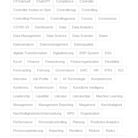
CFOaktuell
ChatGPT
Compliance
Controller
Controller Institut on Spot
Controllertag
Controlling
Controlling-Prozesse
Controllingpraxis
Corona
Coronavirus
COVID-19
Dashboards
Data
Data Analytics
Data Management
Data Science
Data Scientist
Daten
Datenanalyse
Datenmanagement
Datenqualität
digitale Transformation
Digitalisierung
ERP-System
ESG
Excel
Finance
Finanzierung
Finanzorganisation
Flexibilität
Forecasting
Führung
Governance
GRC
HR
IFRS
IGC
Interview
Job Profile
KI
KI-Technologie
Kompetenzen
Konferenz
Konferenzen
Krise
Künstliche Intelligenz
Leadership
Liquidität
Literatur
Literaturtipp
Machine Learning
Management
Management Reporting
Megatrend
Nachhaltigkeit
Nachhaltigkeitsberichterstattung
NPO
Organisation
Performance
Personalcontrolling
Planung
Predictive Analytics
Prozessoptimierung
Reporting
Resilienz
Risiken
Risiko