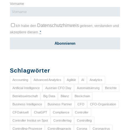
Vorname
Datenschutzhinweis
Ich habe den
gelesen, verstanden und
akzeptiere diesen.
*
Schlagwörter
Accounting
Advanced Analytics
Agilität
AI
Analytics
Artificial Intelligence
Austrian CFO Day
Automatisierung
Berichte
Betriebswirtschaft
Big Data
Bilanz
Blockchain
Business Intelligence
Business Partner
CFO
CFO-Organisation
CFOaktuell
ChatGPT
Compliance
Controller
Controller Institut on Spot
Controllertag
Controlling
Controlling-Prozesse
Controllingpraxis
Corona
Coronavirus