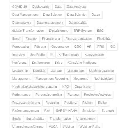
COVID-19
Dashboards
Data
Data Analytics
Data Management
Data Science
Data Scientist
Daten
Datenanalyse
Datenmanagement
Datenqualität
digitale Transformation
Digitalisierung
ERP-System
ESG
Excel
Finance
Finanzierung
Finanzorganisation
Flexibilität
Forecasting
Führung
Governance
GRC
HR
IFRS
IGC
Interview
Job Profile
KI
KI-Technologie
Kompetenzen
Konferenz
Konferenzen
Krise
Künstliche Intelligenz
Leadership
Liquidität
Literatur
Literaturtipp
Machine Learning
Management
Management Reporting
Megatrend
Nachhaltigkeit
Nachhaltigkeitsberichterstattung
NPO
Organisation
Performance
Personalcontrolling
Planung
Predictive Analytics
Prozessoptimierung
Reporting
Resilienz
Risiken
Risiko
Risikomanagement
Risk
SAP S/4 HANA
Simulation
Strategie
Studie
Sustainability
Transformation
Unternehmen
Unternehmensführung
VUCA
Webinar
Webinar-Reihe