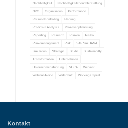
Nachhaltigkeit
Nachhaltigkeitsberichterstattung
NPO
Organisation
Performance
Personalcontrolling
Planung
Predictive Analytics
Prozessoptimierung
Reporting
Resilienz
Risiken
Risiko
Risikomanagement
Risk
SAP S/4 HANA
Simulation
Strategie
Studie
Sustainability
Transformation
Unternehmen
Unternehmensführung
VUCA
Webinar
Webinar-Reihe
Wirtschaft
Working Capital
Kontakt