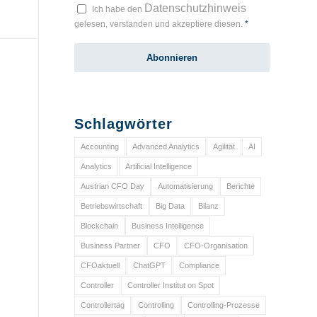
Datenschutzhinweis
Ich habe den
gelesen, verstanden und akzeptiere diesen.
*
Schlagwörter
Accounting
Advanced Analytics
Agilität
AI
Analytics
Artificial Intelligence
Austrian CFO Day
Automatisierung
Berichte
Betriebswirtschaft
Big Data
Bilanz
Blockchain
Business Intelligence
Business Partner
CFO
CFO-Organisation
CFOaktuell
ChatGPT
Compliance
Controller
Controller Institut on Spot
Controllertag
Controlling
Controlling-Prozesse