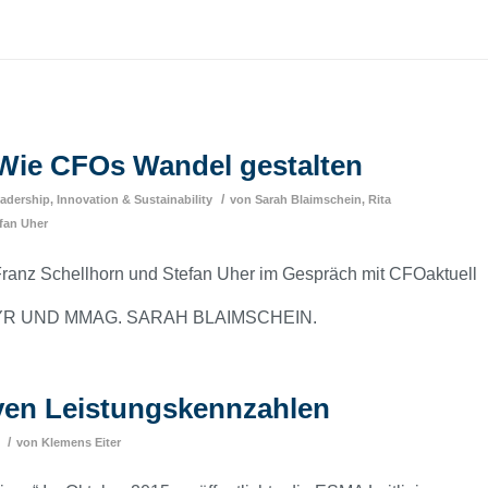
: Wie CFOs Wandel gestalten
/
adership, Innovation & Sustainability
von
Sarah Blaimschein
,
Rita
fan Uher
 Franz Schellhorn und Stefan Uher im Gespräch mit CFOaktuell
R UND MMAG. SARAH BLAIMSCHEIN.
iven Leistungskennzahlen
/
von
Klemens Eiter