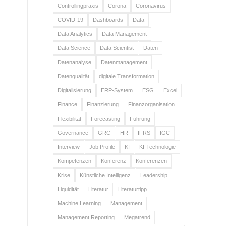
Controllingpraxis
Corona
Coronavirus
COVID-19
Dashboards
Data
Data Analytics
Data Management
Data Science
Data Scientist
Daten
Datenanalyse
Datenmanagement
Datenqualität
digitale Transformation
Digitalisierung
ERP-System
ESG
Excel
Finance
Finanzierung
Finanzorganisation
Flexibilität
Forecasting
Führung
Governance
GRC
HR
IFRS
IGC
Interview
Job Profile
KI
KI-Technologie
Kompetenzen
Konferenz
Konferenzen
Krise
Künstliche Intelligenz
Leadership
Liquidität
Literatur
Literaturtipp
Machine Learning
Management
Management Reporting
Megatrend