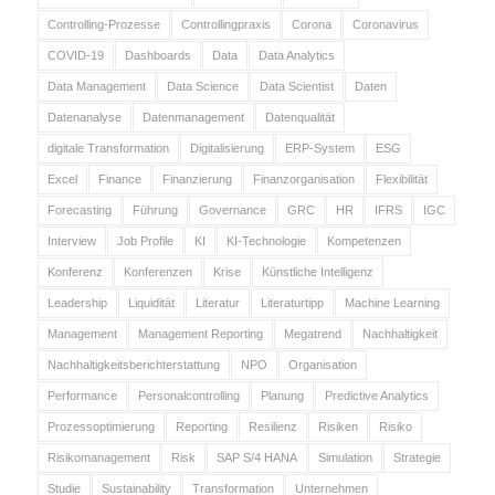
Controlling-Prozesse
Controllingpraxis
Corona
Coronavirus
COVID-19
Dashboards
Data
Data Analytics
Data Management
Data Science
Data Scientist
Daten
Datenanalyse
Datenmanagement
Datenqualität
digitale Transformation
Digitalisierung
ERP-System
ESG
Excel
Finance
Finanzierung
Finanzorganisation
Flexibilität
Forecasting
Führung
Governance
GRC
HR
IFRS
IGC
Interview
Job Profile
KI
KI-Technologie
Kompetenzen
Konferenz
Konferenzen
Krise
Künstliche Intelligenz
Leadership
Liquidität
Literatur
Literaturtipp
Machine Learning
Management
Management Reporting
Megatrend
Nachhaltigkeit
Nachhaltigkeitsberichterstattung
NPO
Organisation
Performance
Personalcontrolling
Planung
Predictive Analytics
Prozessoptimierung
Reporting
Resilienz
Risiken
Risiko
Risikomanagement
Risk
SAP S/4 HANA
Simulation
Strategie
Studie
Sustainability
Transformation
Unternehmen