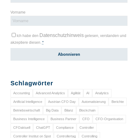
Vorname
Datenschutzhinweis
Ich habe den
gelesen, verstanden und
akzeptiere diesen.
*
Schlagwörter
Accounting
Advanced Analytics
Agilität
AI
Analytics
Artificial Intelligence
Austrian CFO Day
Automatisierung
Berichte
Betriebswirtschaft
Big Data
Bilanz
Blockchain
Business Intelligence
Business Partner
CFO
CFO-Organisation
CFOaktuell
ChatGPT
Compliance
Controller
Controller Institut on Spot
Controllertag
Controlling