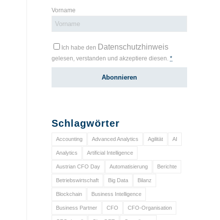
Vorname
Datenschutzhinweis
Ich habe den
gelesen, verstanden und akzeptiere diesen.
*
Schlagwörter
Accounting
Advanced Analytics
Agilität
AI
Analytics
Artificial Intelligence
Austrian CFO Day
Automatisierung
Berichte
Betriebswirtschaft
Big Data
Bilanz
Blockchain
Business Intelligence
Business Partner
CFO
CFO-Organisation