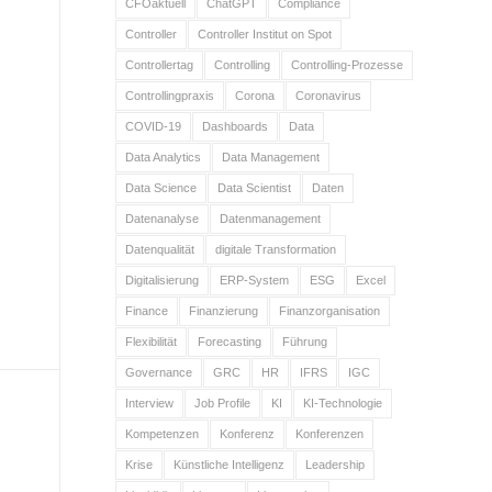
CFOaktuell
ChatGPT
Compliance
Controller
Controller Institut on Spot
Controllertag
Controlling
Controlling-Prozesse
Controllingpraxis
Corona
Coronavirus
COVID-19
Dashboards
Data
Data Analytics
Data Management
Data Science
Data Scientist
Daten
Datenanalyse
Datenmanagement
Datenqualität
digitale Transformation
Digitalisierung
ERP-System
ESG
Excel
Finance
Finanzierung
Finanzorganisation
Flexibilität
Forecasting
Führung
Governance
GRC
HR
IFRS
IGC
Interview
Job Profile
KI
KI-Technologie
Kompetenzen
Konferenz
Konferenzen
Krise
Künstliche Intelligenz
Leadership