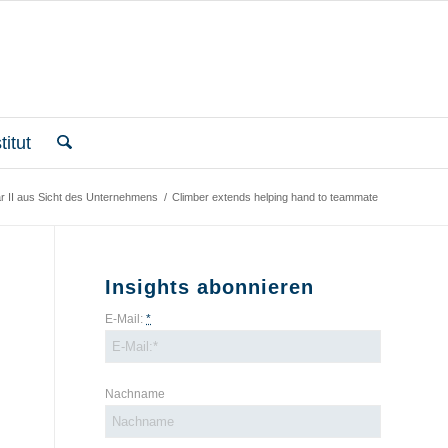
itut
r II aus Sicht des Unternehmens
/
Climber extends helping hand to teammate
Insights abonnieren
E-Mail:
*
Nachname