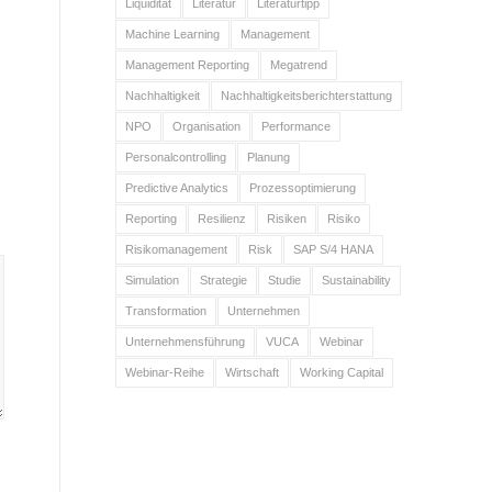
Liquidität
Literatur
Literaturtipp
Machine Learning
Management
Management Reporting
Megatrend
Nachhaltigkeit
Nachhaltigkeitsberichterstattung
NPO
Organisation
Performance
Personalcontrolling
Planung
Predictive Analytics
Prozessoptimierung
Reporting
Resilienz
Risiken
Risiko
Risikomanagement
Risk
SAP S/4 HANA
Simulation
Strategie
Studie
Sustainability
Transformation
Unternehmen
Unternehmensführung
VUCA
Webinar
Webinar-Reihe
Wirtschaft
Working Capital