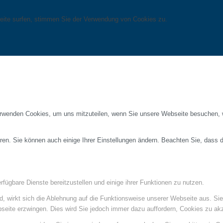
eite surfen, stimmen Sie der Verwendung von Cookies zu.
erwenden Cookies, um uns mitzuteilen, wenn Sie unsere Webseite besuchen, wi
ren. Sie können auch einige Ihrer Einstellungen ändern. Beachten Sie, dass 
fügbare Dienste bereitzustellen und einige ihrer Funktionen zu nutzen.
ind, wirkt sich die Ablehnung auf die Funktionsweise unserer Webseite aus. Si
bseite erzwingen. Dies wird Sie jedoch immer dazu auffordern, Cookies zu a