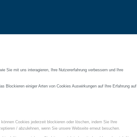
e Sie mit uns interagieren, Ihre Nutzererfahrung verbessern und Ihre
das Blockieren einiger Arten von Cookies Auswirkungen auf Ihre Erfahrung auf
e können Cookies jederzeit blockieren oder löschen, indem Sie Ihre
kzeptieren / abzulehnen, wenn Sie unsere Webseite erneut besuchen.