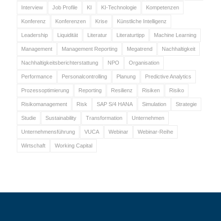
Interview
Job Profile
KI
KI-Technologie
Kompetenzen
Konferenz
Konferenzen
Krise
Künstliche Intelligenz
Leadership
Liquidität
Literatur
Literaturtipp
Machine Learning
Management
Management Reporting
Megatrend
Nachhaltigkeit
Nachhaltigkeitsberichterstattung
NPO
Organisation
Performance
Personalcontrolling
Planung
Predictive Analytics
Prozessoptimierung
Reporting
Resilienz
Risiken
Risiko
Risikomanagement
Risk
SAP S/4 HANA
Simulation
Strategie
Studie
Sustainability
Transformation
Unternehmen
Unternehmensführung
VUCA
Webinar
Webinar-Reihe
Wirtschaft
Working Capital