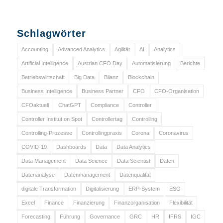
Schlagwörter
Accounting
Advanced Analytics
Agilität
AI
Analytics
Artificial Intelligence
Austrian CFO Day
Automatisierung
Berichte
Betriebswirtschaft
Big Data
Bilanz
Blockchain
Business Intelligence
Business Partner
CFO
CFO-Organisation
CFOaktuell
ChatGPT
Compliance
Controller
Controller Institut on Spot
Controllertag
Controlling
Controlling-Prozesse
Controllingpraxis
Corona
Coronavirus
COVID-19
Dashboards
Data
Data Analytics
Data Management
Data Science
Data Scientist
Daten
Datenanalyse
Datenmanagement
Datenqualität
digitale Transformation
Digitalisierung
ERP-System
ESG
Excel
Finance
Finanzierung
Finanzorganisation
Flexibilität
Forecasting
Führung
Governance
GRC
HR
IFRS
IGC