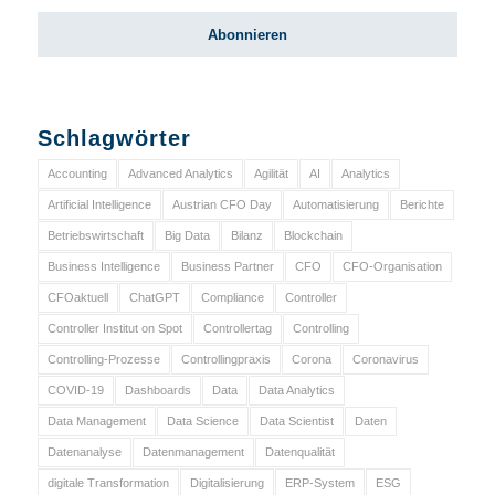
Schlagwörter
Accounting
Advanced Analytics
Agilität
AI
Analytics
Artificial Intelligence
Austrian CFO Day
Automatisierung
Berichte
Betriebswirtschaft
Big Data
Bilanz
Blockchain
Business Intelligence
Business Partner
CFO
CFO-Organisation
CFOaktuell
ChatGPT
Compliance
Controller
Controller Institut on Spot
Controllertag
Controlling
Controlling-Prozesse
Controllingpraxis
Corona
Coronavirus
COVID-19
Dashboards
Data
Data Analytics
Data Management
Data Science
Data Scientist
Daten
Datenanalyse
Datenmanagement
Datenqualität
digitale Transformation
Digitalisierung
ERP-System
ESG