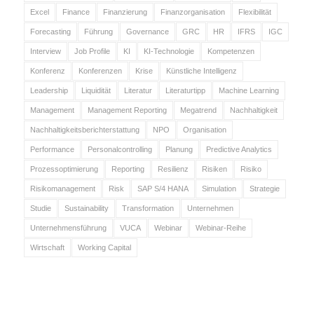
Excel
Finance
Finanzierung
Finanzorganisation
Flexibilität
Forecasting
Führung
Governance
GRC
HR
IFRS
IGC
Interview
Job Profile
KI
KI-Technologie
Kompetenzen
Konferenz
Konferenzen
Krise
Künstliche Intelligenz
Leadership
Liquidität
Literatur
Literaturtipp
Machine Learning
Management
Management Reporting
Megatrend
Nachhaltigkeit
Nachhaltigkeitsberichterstattung
NPO
Organisation
Performance
Personalcontrolling
Planung
Predictive Analytics
Prozessoptimierung
Reporting
Resilienz
Risiken
Risiko
Risikomanagement
Risk
SAP S/4 HANA
Simulation
Strategie
Studie
Sustainability
Transformation
Unternehmen
Unternehmensführung
VUCA
Webinar
Webinar-Reihe
Wirtschaft
Working Capital