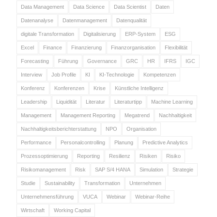
Data Management
Data Science
Data Scientist
Daten
Datenanalyse
Datenmanagement
Datenqualität
digitale Transformation
Digitalisierung
ERP-System
ESG
Excel
Finance
Finanzierung
Finanzorganisation
Flexibilität
Forecasting
Führung
Governance
GRC
HR
IFRS
IGC
Interview
Job Profile
KI
KI-Technologie
Kompetenzen
Konferenz
Konferenzen
Krise
Künstliche Intelligenz
Leadership
Liquidität
Literatur
Literaturtipp
Machine Learning
Management
Management Reporting
Megatrend
Nachhaltigkeit
Nachhaltigkeitsberichterstattung
NPO
Organisation
Performance
Personalcontrolling
Planung
Predictive Analytics
Prozessoptimierung
Reporting
Resilienz
Risiken
Risiko
Risikomanagement
Risk
SAP S/4 HANA
Simulation
Strategie
Studie
Sustainability
Transformation
Unternehmen
Unternehmensführung
VUCA
Webinar
Webinar-Reihe
Wirtschaft
Working Capital