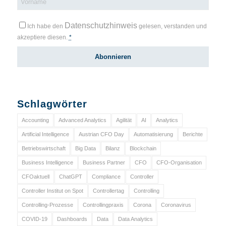
Datenschutzhinweis
Ich habe den
gelesen, verstanden und
akzeptiere diesen.
*
Schlagwörter
Accounting
Advanced Analytics
Agilität
AI
Analytics
Artificial Intelligence
Austrian CFO Day
Automatisierung
Berichte
Betriebswirtschaft
Big Data
Bilanz
Blockchain
Business Intelligence
Business Partner
CFO
CFO-Organisation
CFOaktuell
ChatGPT
Compliance
Controller
Controller Institut on Spot
Controllertag
Controlling
Controlling-Prozesse
Controllingpraxis
Corona
Coronavirus
COVID-19
Dashboards
Data
Data Analytics