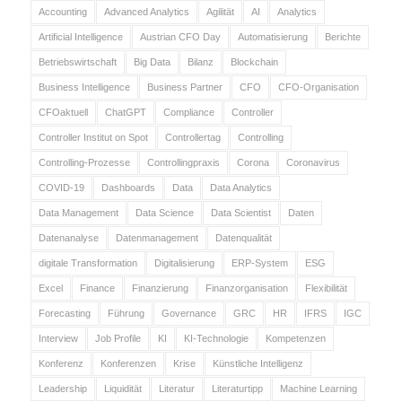
Accounting
Advanced Analytics
Agilität
AI
Analytics
Artificial Intelligence
Austrian CFO Day
Automatisierung
Berichte
Betriebswirtschaft
Big Data
Bilanz
Blockchain
Business Intelligence
Business Partner
CFO
CFO-Organisation
CFOaktuell
ChatGPT
Compliance
Controller
Controller Institut on Spot
Controllertag
Controlling
Controlling-Prozesse
Controllingpraxis
Corona
Coronavirus
COVID-19
Dashboards
Data
Data Analytics
Data Management
Data Science
Data Scientist
Daten
Datenanalyse
Datenmanagement
Datenqualität
digitale Transformation
Digitalisierung
ERP-System
ESG
Excel
Finance
Finanzierung
Finanzorganisation
Flexibilität
Forecasting
Führung
Governance
GRC
HR
IFRS
IGC
Interview
Job Profile
KI
KI-Technologie
Kompetenzen
Konferenz
Konferenzen
Krise
Künstliche Intelligenz
Leadership
Liquidität
Literatur
Literaturtipp
Machine Learning