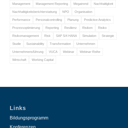
Management
Management Reporting
Megatrend
Nachhaltigkeit
Nachhaltigkeitsberichterstattung
NPO
Organisation
Performance
Personalcontrolling
Planung
Predictive Analytics
Prozessoptimierung
Reporting
Resilienz
Risiken
Risiko
Risikomanagement
Risk
SAP S/4 HANA
Simulation
Strategie
Studie
Sustainability
Transformation
Unternehmen
Unternehmensführung
VUCA
Webinar
Webinar-Reihe
Wirtschaft
Working Capital
Links
Bildungsprogramm
Konferenzen