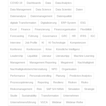
COVID-19
Dashboards
Data
Data Analytics
Data Management
Data Science
Data Scientist
Daten
Datenanalyse
Datenmanagement
Datenqualität
digitale Transformation
Digitalisierung
ERP-System
ESG
Excel
Finance
Finanzierung
Finanzorganisation
Flexibilität
Forecasting
Führung
Governance
GRC
HR
IFRS
IGC
Interview
Job Profile
KI
KI-Technologie
Kompetenzen
Konferenz
Konferenzen
Krise
Künstliche Intelligenz
Leadership
Liquidität
Literatur
Literaturtipp
Machine Learning
Management
Management Reporting
Megatrend
Nachhaltigkeit
Nachhaltigkeitsberichterstattung
NPO
Organisation
Performance
Personalcontrolling
Planung
Predictive Analytics
Prozessoptimierung
Reporting
Resilienz
Risiken
Risiko
Risikomanagement
Risk
SAP S/4 HANA
Simulation
Strategie
Studie
Sustainability
Transformation
Unternehmen
Unternehmensführung
VUCA
Webinar
Webinar-Reihe