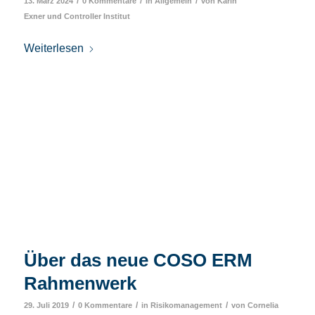
/
/
/
13. März 2024
0 Kommentare
in
Allgemein
von
Karin
Exner
und
Controller Institut
Weiterlesen
Über das neue COSO ERM
Rahmenwerk
/
/
/
29. Juli 2019
0 Kommentare
in
Risikomanagement
von
Cornelia