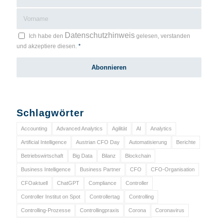
Datenschutzhinweis
Ich habe den
gelesen, verstanden
und akzeptiere diesen.
*
Schlagwörter
Accounting
Advanced Analytics
Agilität
AI
Analytics
Artificial Intelligence
Austrian CFO Day
Automatisierung
Berichte
Betriebswirtschaft
Big Data
Bilanz
Blockchain
Business Intelligence
Business Partner
CFO
CFO-Organisation
CFOaktuell
ChatGPT
Compliance
Controller
Controller Institut on Spot
Controllertag
Controlling
Controlling-Prozesse
Controllingpraxis
Corona
Coronavirus