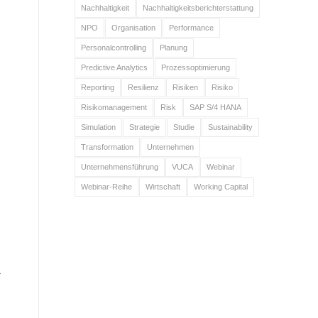
Nachhaltigkeit
Nachhaltigkeitsberichterstattung
NPO
Organisation
Performance
Personalcontrolling
Planung
Predictive Analytics
Prozessoptimierung
Reporting
Resilienz
Risiken
Risiko
Risikomanagement
Risk
SAP S/4 HANA
Simulation
Strategie
Studie
Sustainability
Transformation
Unternehmen
Unternehmensführung
VUCA
Webinar
Webinar-Reihe
Wirtschaft
Working Capital
a