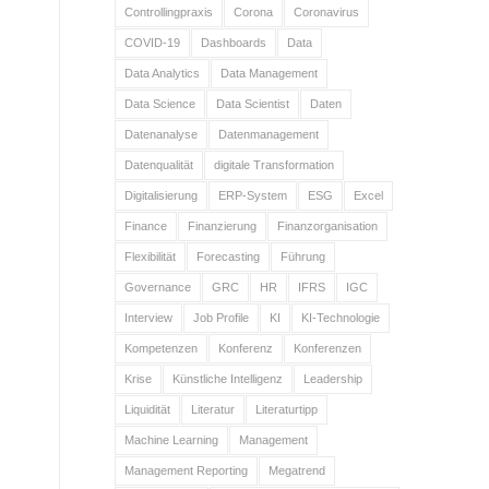
Controllingpraxis
Corona
Coronavirus
COVID-19
Dashboards
Data
Data Analytics
Data Management
Data Science
Data Scientist
Daten
Datenanalyse
Datenmanagement
Datenqualität
digitale Transformation
Digitalisierung
ERP-System
ESG
Excel
Finance
Finanzierung
Finanzorganisation
Flexibilität
Forecasting
Führung
Governance
GRC
HR
IFRS
IGC
Interview
Job Profile
KI
KI-Technologie
Kompetenzen
Konferenz
Konferenzen
Krise
Künstliche Intelligenz
Leadership
Liquidität
Literatur
Literaturtipp
Machine Learning
Management
Management Reporting
Megatrend