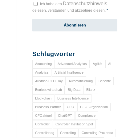
Datenschutzhinweis
Ich habe den
gelesen, verstanden und akzeptiere diesen.
*
Schlagwörter
Accounting
Advanced Analytics
Agilität
AI
Analytics
Artificial Intelligence
Austrian CFO Day
Automatisierung
Berichte
Betriebswirtschaft
Big Data
Bilanz
Blockchain
Business Intelligence
Business Partner
CFO
CFO-Organisation
CFOaktuell
ChatGPT
Compliance
Controller
Controller Institut on Spot
Controllertag
Controlling
Controlling-Prozesse