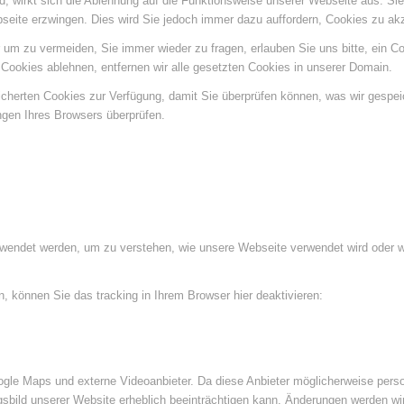
ind, wirkt sich die Ablehnung auf die Funktionsweise unserer Webseite aus. Si
bseite erzwingen. Dies wird Sie jedoch immer dazu auffordern, Cookies zu a
um zu vermeiden, Sie immer wieder zu fragen, erlauben Sie uns bitte, ein Coo
ookies ablehnen, entfernen wir alle gesetzten Cookies in unserer Domain.
eicherten Cookies zur Verfügung, damit Sie überprüfen können, was wir gespe
ngen Ihres Browsers überprüfen.
rwendet werden, um zu verstehen, wie unsere Webseite verwendet wird oder 
 können Sie das tracking in Ihrem Browser hier deaktivieren:
le Maps und externe Videoanbieter. Da diese Anbieter möglicherweise perso
ngsbild unserer Website erheblich beeinträchtigen kann. Änderungen werden wi