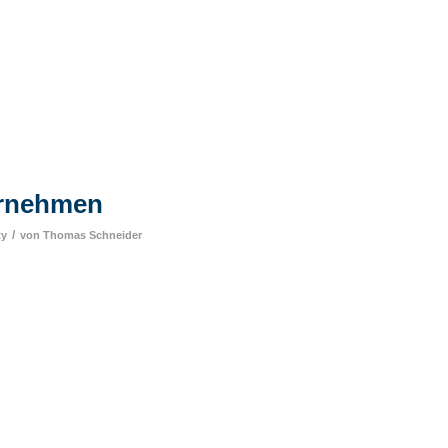
ernehmen
/
ty
von
Thomas Schneider