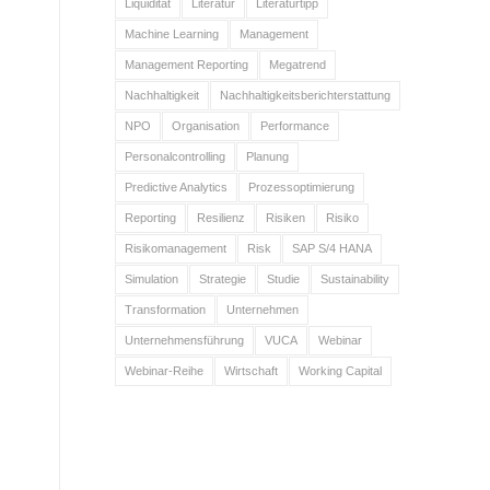
Liquidität
Literatur
Literaturtipp
Machine Learning
Management
Management Reporting
Megatrend
Nachhaltigkeit
Nachhaltigkeitsberichterstattung
NPO
Organisation
Performance
Personalcontrolling
Planung
Predictive Analytics
Prozessoptimierung
Reporting
Resilienz
Risiken
Risiko
Risikomanagement
Risk
SAP S/4 HANA
Simulation
Strategie
Studie
Sustainability
Transformation
Unternehmen
Unternehmensführung
VUCA
Webinar
Webinar-Reihe
Wirtschaft
Working Capital