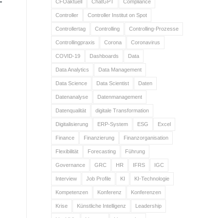
CFOaktuell
ChatGPT
Compliance
Controller
Controller Institut on Spot
Controllertag
Controlling
Controlling-Prozesse
Controllingpraxis
Corona
Coronavirus
COVID-19
Dashboards
Data
Data Analytics
Data Management
Data Science
Data Scientist
Daten
Datenanalyse
Datenmanagement
Datenqualität
digitale Transformation
Digitalisierung
ERP-System
ESG
Excel
Finance
Finanzierung
Finanzorganisation
Flexibilität
Forecasting
Führung
Governance
GRC
HR
IFRS
IGC
Interview
Job Profile
KI
KI-Technologie
Kompetenzen
Konferenz
Konferenzen
Krise
Künstliche Intelligenz
Leadership