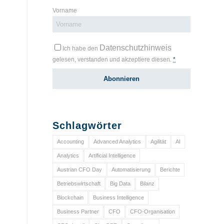
Vorname
Datenschutzhinweis
Ich habe den
gelesen, verstanden und akzeptiere diesen.
*
Schlagwörter
Accounting
Advanced Analytics
Agilität
AI
Analytics
Artificial Intelligence
Austrian CFO Day
Automatisierung
Berichte
Betriebswirtschaft
Big Data
Bilanz
Blockchain
Business Intelligence
Business Partner
CFO
CFO-Organisation