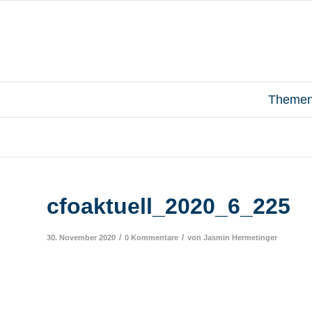
Theme
cfoaktuell_2020_6_225
/
/
30. November 2020
0 Kommentare
von
Jasmin Hermetinger