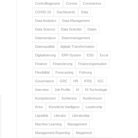
Controllingpraxis
Corona
Coronavirus
COVID-19
Dashboards
Data
Data Analytics
Data Management
Data Science
Data Scientist
Daten
Datenanalyse
Datenmanagement
Datenqualität
digitale Transformation
Digitalisierung
ERP-System
ESG
Excel
Finance
Finanzierung
Finanzorganisation
Flexibilität
Forecasting
Führung
Governance
GRC
HR
IFRS
IGC
Interview
Job Profile
KI
KI-Technologie
Kompetenzen
Konferenz
Konferenzen
Krise
Künstliche Intelligenz
Leadership
Liquidität
Literatur
Literaturtipp
Machine Learning
Management
Management Reporting
Megatrend