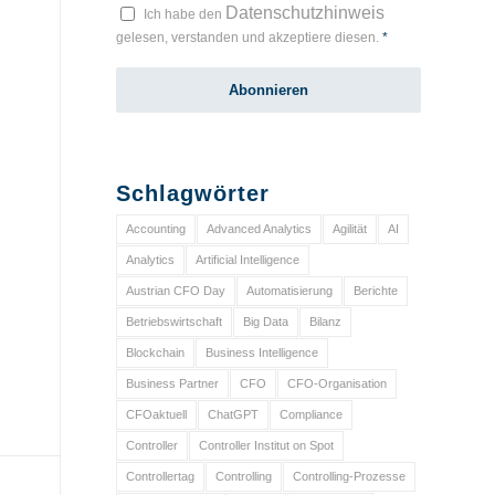
Datenschutzhinweis
Ich habe den
gelesen, verstanden und akzeptiere diesen.
*
Schlagwörter
Accounting
Advanced Analytics
Agilität
AI
Analytics
Artificial Intelligence
Austrian CFO Day
Automatisierung
Berichte
Betriebswirtschaft
Big Data
Bilanz
Blockchain
Business Intelligence
Business Partner
CFO
CFO-Organisation
CFOaktuell
ChatGPT
Compliance
Controller
Controller Institut on Spot
Controllertag
Controlling
Controlling-Prozesse