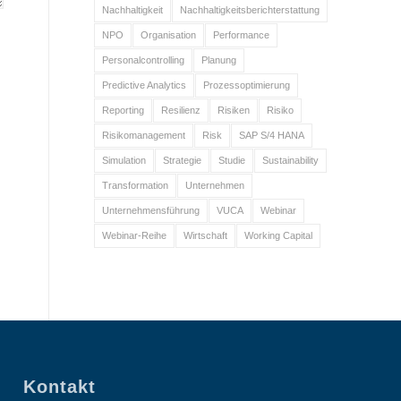
Nachhaltigkeit
Nachhaltigkeitsberichterstattung
NPO
Organisation
Performance
Personalcontrolling
Planung
Predictive Analytics
Prozessoptimierung
Reporting
Resilienz
Risiken
Risiko
Risikomanagement
Risk
SAP S/4 HANA
Simulation
Strategie
Studie
Sustainability
Transformation
Unternehmen
Unternehmensführung
VUCA
Webinar
Webinar-Reihe
Wirtschaft
Working Capital
Kontakt