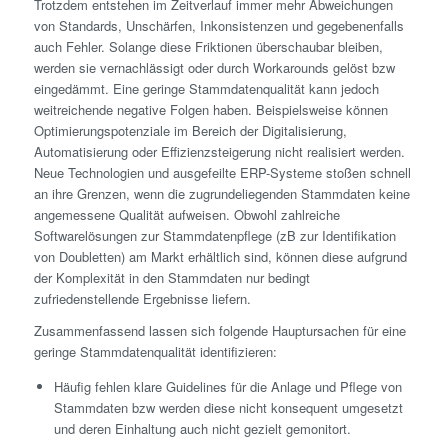
Trotzdem entstehen im Zeitverlauf immer mehr Abweichungen
von Standards, Unschärfen, Inkonsistenzen und gegebenenfalls
auch Fehler. Solange diese Friktionen überschaubar bleiben,
werden sie vernachlässigt oder durch Workarounds gelöst bzw
eingedämmt. Eine geringe Stammdatenqualität kann jedoch
weitreichende negative Folgen haben. Beispielsweise können
Optimierungspotenziale im Bereich der Digitalisierung,
Automatisierung oder Effizienzsteigerung nicht realisiert werden.
Neue Technologien und ausgefeilte ERP-Systeme stoßen schnell
an ihre Grenzen, wenn die zugrundeliegenden Stammdaten keine
angemessene Qualität aufweisen. Obwohl zahlreiche
Softwarelösungen zur Stammdatenpflege (zB zur Identifikation
von Doubletten) am Markt erhältlich sind, können diese aufgrund
der Komplexität in den Stammdaten nur bedingt
zufriedenstellende Ergebnisse liefern.
Zusammenfassend lassen sich folgende Hauptursachen für eine
geringe Stammdatenqualität identifizieren:
Häufig fehlen klare Guidelines für die Anlage und Pflege von
Stammdaten bzw werden diese nicht konsequent umgesetzt
und deren Einhaltung auch nicht gezielt gemonitort.