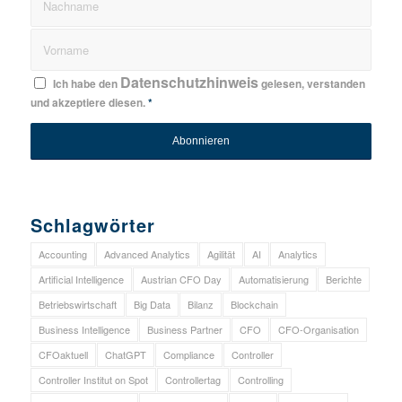
Datenschutzhinweis
Ich habe den
gelesen, verstanden
und akzeptiere diesen.
*
Schlagwörter
Accounting
Advanced Analytics
Agilität
AI
Analytics
Artificial Intelligence
Austrian CFO Day
Automatisierung
Berichte
Betriebswirtschaft
Big Data
Bilanz
Blockchain
Business Intelligence
Business Partner
CFO
CFO-Organisation
CFOaktuell
ChatGPT
Compliance
Controller
Controller Institut on Spot
Controllertag
Controlling