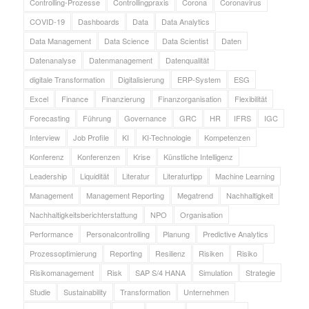
Controlling-Prozesse
Controllingpraxis
Corona
Coronavirus
COVID-19
Dashboards
Data
Data Analytics
Data Management
Data Science
Data Scientist
Daten
Datenanalyse
Datenmanagement
Datenqualität
digitale Transformation
Digitalisierung
ERP-System
ESG
Excel
Finance
Finanzierung
Finanzorganisation
Flexibilität
Forecasting
Führung
Governance
GRC
HR
IFRS
IGC
Interview
Job Profile
KI
KI-Technologie
Kompetenzen
Konferenz
Konferenzen
Krise
Künstliche Intelligenz
Leadership
Liquidität
Literatur
Literaturtipp
Machine Learning
Management
Management Reporting
Megatrend
Nachhaltigkeit
Nachhaltigkeitsberichterstattung
NPO
Organisation
Performance
Personalcontrolling
Planung
Predictive Analytics
Prozessoptimierung
Reporting
Resilienz
Risiken
Risiko
Risikomanagement
Risk
SAP S/4 HANA
Simulation
Strategie
Studie
Sustainability
Transformation
Unternehmen