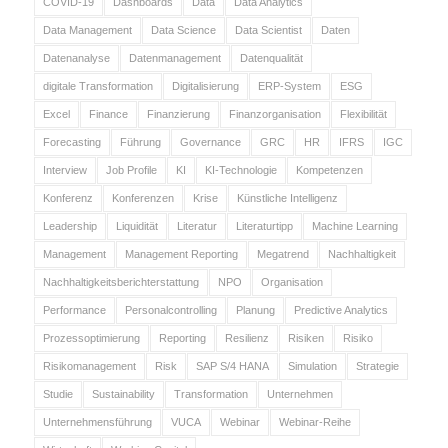
COVID-19
Dashboards
Data
Data Analytics
Data Management
Data Science
Data Scientist
Daten
Datenanalyse
Datenmanagement
Datenqualität
digitale Transformation
Digitalisierung
ERP-System
ESG
Excel
Finance
Finanzierung
Finanzorganisation
Flexibilität
Forecasting
Führung
Governance
GRC
HR
IFRS
IGC
Interview
Job Profile
KI
KI-Technologie
Kompetenzen
Konferenz
Konferenzen
Krise
Künstliche Intelligenz
Leadership
Liquidität
Literatur
Literaturtipp
Machine Learning
Management
Management Reporting
Megatrend
Nachhaltigkeit
Nachhaltigkeitsberichterstattung
NPO
Organisation
Performance
Personalcontrolling
Planung
Predictive Analytics
Prozessoptimierung
Reporting
Resilienz
Risiken
Risiko
Risikomanagement
Risk
SAP S/4 HANA
Simulation
Strategie
Studie
Sustainability
Transformation
Unternehmen
Unternehmensführung
VUCA
Webinar
Webinar-Reihe