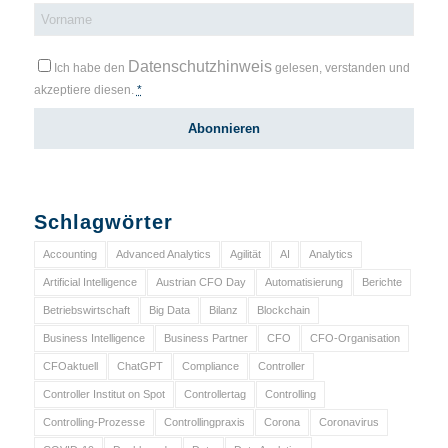
Datenschutzhinweis
Ich habe den
gelesen, verstanden und
akzeptiere diesen.
*
Schlagwörter
Accounting
Advanced Analytics
Agilität
AI
Analytics
Artificial Intelligence
Austrian CFO Day
Automatisierung
Berichte
Betriebswirtschaft
Big Data
Bilanz
Blockchain
Business Intelligence
Business Partner
CFO
CFO-Organisation
CFOaktuell
ChatGPT
Compliance
Controller
Controller Institut on Spot
Controllertag
Controlling
Controlling-Prozesse
Controllingpraxis
Corona
Coronavirus