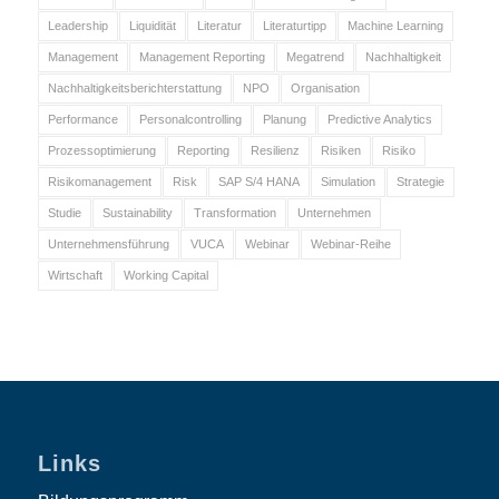
Leadership
Liquidität
Literatur
Literaturtipp
Machine Learning
Management
Management Reporting
Megatrend
Nachhaltigkeit
Nachhaltigkeitsberichterstattung
NPO
Organisation
Performance
Personalcontrolling
Planung
Predictive Analytics
Prozessoptimierung
Reporting
Resilienz
Risiken
Risiko
Risikomanagement
Risk
SAP S/4 HANA
Simulation
Strategie
Studie
Sustainability
Transformation
Unternehmen
Unternehmensführung
VUCA
Webinar
Webinar-Reihe
Wirtschaft
Working Capital
Links