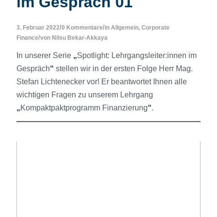
im Gespräch 01
/
/
3. Februar 2022
0 Kommentare
in
Allgemein
,
Corporate
/
Finance
von
Nilsu Bekar-Akkaya
In unserer Serie
„
Spotlight: Lehrgangsleiter:innen im
Gespräch
“
stellen wir in der ersten Folge Herr Mag.
Stefan Lichtenecker vor! Er beantwortet Ihnen alle
wichtigen Fragen zu unserem Lehrgang
„
Kompaktpaktprogramm Finanzierung
“
.