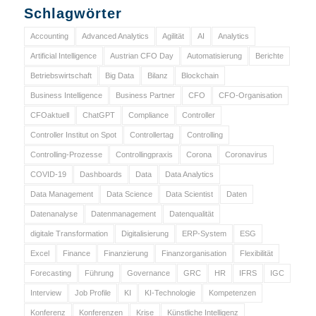
Schlagwörter
Accounting
Advanced Analytics
Agilität
AI
Analytics
Artificial Intelligence
Austrian CFO Day
Automatisierung
Berichte
Betriebswirtschaft
Big Data
Bilanz
Blockchain
Business Intelligence
Business Partner
CFO
CFO-Organisation
CFOaktuell
ChatGPT
Compliance
Controller
Controller Institut on Spot
Controllertag
Controlling
Controlling-Prozesse
Controllingpraxis
Corona
Coronavirus
COVID-19
Dashboards
Data
Data Analytics
Data Management
Data Science
Data Scientist
Daten
Datenanalyse
Datenmanagement
Datenqualität
digitale Transformation
Digitalisierung
ERP-System
ESG
Excel
Finance
Finanzierung
Finanzorganisation
Flexibilität
Forecasting
Führung
Governance
GRC
HR
IFRS
IGC
Interview
Job Profile
KI
KI-Technologie
Kompetenzen
Konferenz
Konferenzen
Krise
Künstliche Intelligenz