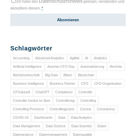
Datenschutzhinweis
Ich habe den
gelesen, verstanden und
akzeptiere diesen.
*
Schlagwörter
Accounting
Advanced Analytics
Agilität
AI
Analytics
Artificial Intelligence
Austrian CFO Day
Automatisierung
Berichte
Betriebswirtschaft
Big Data
Bilanz
Blockchain
Business Intelligence
Business Partner
CFO
CFO-Organisation
CFOaktuell
ChatGPT
Compliance
Controller
Controller Institut on Spot
Controllertag
Controlling
Controlling-Prozesse
Controllingpraxis
Corona
Coronavirus
COVID-19
Dashboards
Data
Data Analytics
Data Management
Data Science
Data Scientist
Daten
Datenanalyse
Datenmanagement
Datenqualität