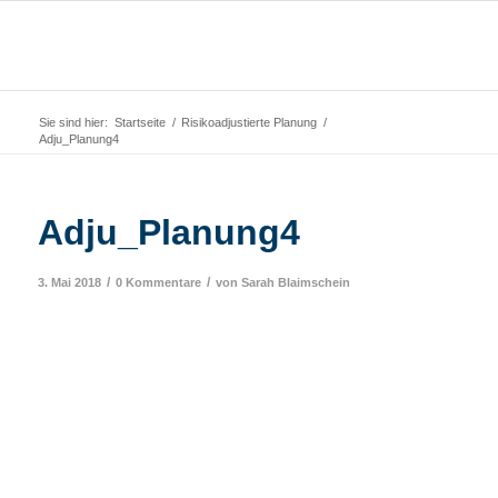
Sie sind hier:
Startseite
/
Risikoadjustierte Planung
/
Adju_Planung4
Adju_Planung4
/
/
3. Mai 2018
0 Kommentare
von
Sarah Blaimschein