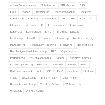
digitale Transformation
Digitalisierung
ERP-System
ESG
Excel
Finance
Finanzierung
Finanzorganisation
Flexibilität
Forecasting
Führung
Governance
GRC
HR
IFRS
IGC
Interview
Job Profile
KI
KI-Technologie
Kompetenzen
Konferenz
Konferenzen
Krise
Künstliche Intelligenz
Leadership
Liquidität
Literatur
Literaturtipp
Machine Learning
Management
Management Reporting
Megatrend
Nachhaltigkeit
Nachhaltigkeitsberichterstattung
NPO
Organisation
Performance
Personalcontrolling
Planung
Predictive Analytics
Prozessoptimierung
Reporting
Resilienz
Risiken
Risiko
Risikomanagement
Risk
SAP S/4 HANA
Simulation
Strategie
Studie
Sustainability
Transformation
Unternehmen
Unternehmensführung
VUCA
Webinar
Webinar-Reihe
Wirtschaft
Working Capital