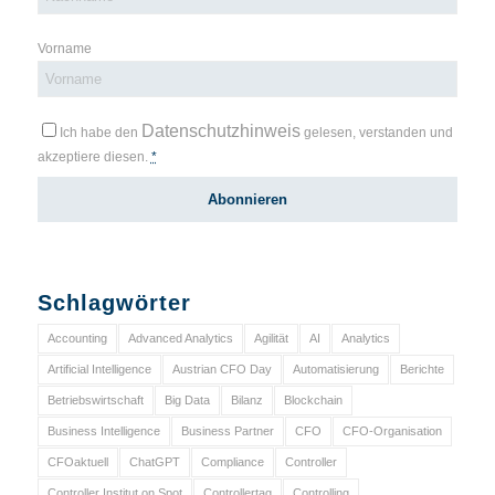
Vorname
Datenschutzhinweis
Ich habe den
gelesen, verstanden und
akzeptiere diesen.
*
Schlagwörter
Accounting
Advanced Analytics
Agilität
AI
Analytics
Artificial Intelligence
Austrian CFO Day
Automatisierung
Berichte
Betriebswirtschaft
Big Data
Bilanz
Blockchain
Business Intelligence
Business Partner
CFO
CFO-Organisation
CFOaktuell
ChatGPT
Compliance
Controller
Controller Institut on Spot
Controllertag
Controlling