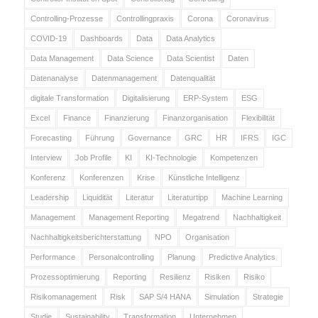
Controlling-Prozesse
Controllingpraxis
Corona
Coronavirus
COVID-19
Dashboards
Data
Data Analytics
Data Management
Data Science
Data Scientist
Daten
Datenanalyse
Datenmanagement
Datenqualität
digitale Transformation
Digitalisierung
ERP-System
ESG
Excel
Finance
Finanzierung
Finanzorganisation
Flexibilität
Forecasting
Führung
Governance
GRC
HR
IFRS
IGC
Interview
Job Profile
KI
KI-Technologie
Kompetenzen
Konferenz
Konferenzen
Krise
Künstliche Intelligenz
Leadership
Liquidität
Literatur
Literaturtipp
Machine Learning
Management
Management Reporting
Megatrend
Nachhaltigkeit
Nachhaltigkeitsberichterstattung
NPO
Organisation
Performance
Personalcontrolling
Planung
Predictive Analytics
Prozessoptimierung
Reporting
Resilienz
Risiken
Risiko
Risikomanagement
Risk
SAP S/4 HANA
Simulation
Strategie
Studie
Sustainability
Transformation
Unternehmen