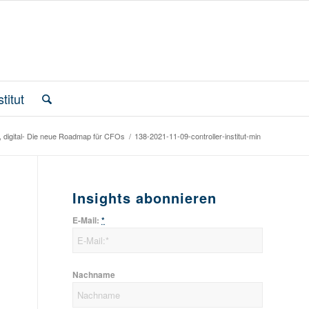
titut
, digital- Die neue Roadmap für CFOs
/
138-2021-11-09-controller-institut-min
Insights abonnieren
E-Mail:
*
Nachname