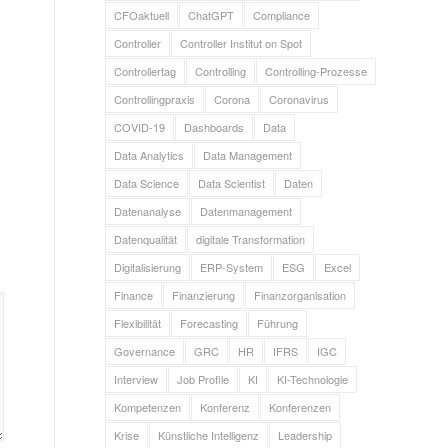
CFOaktuell
ChatGPT
Compliance
Controller
Controller Institut on Spot
Controllertag
Controlling
Controlling-Prozesse
Controllingpraxis
Corona
Coronavirus
COVID-19
Dashboards
Data
Data Analytics
Data Management
Data Science
Data Scientist
Daten
Datenanalyse
Datenmanagement
Datenqualität
digitale Transformation
Digitalisierung
ERP-System
ESG
Excel
Finance
Finanzierung
Finanzorganisation
Flexibilität
Forecasting
Führung
Governance
GRC
HR
IFRS
IGC
Interview
Job Profile
KI
KI-Technologie
Kompetenzen
Konferenz
Konferenzen
Krise
Künstliche Intelligenz
Leadership