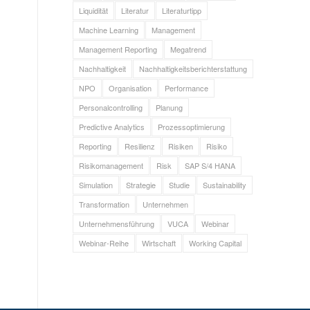
Liquidität
Literatur
Literaturtipp
Machine Learning
Management
Management Reporting
Megatrend
Nachhaltigkeit
Nachhaltigkeitsberichterstattung
NPO
Organisation
Performance
Personalcontrolling
Planung
Predictive Analytics
Prozessoptimierung
Reporting
Resilienz
Risiken
Risiko
Risikomanagement
Risk
SAP S/4 HANA
Simulation
Strategie
Studie
Sustainability
Transformation
Unternehmen
Unternehmensführung
VUCA
Webinar
Webinar-Reihe
Wirtschaft
Working Capital