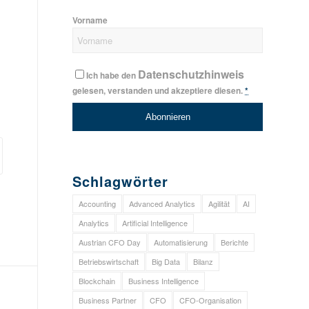
Vorname
Datenschutzhinweis
Ich habe den
gelesen, verstanden und akzeptiere diesen.
*
Schlagwörter
Accounting
Advanced Analytics
Agilität
AI
Analytics
Artificial Intelligence
Austrian CFO Day
Automatisierung
Berichte
Betriebswirtschaft
Big Data
Bilanz
Blockchain
Business Intelligence
Business Partner
CFO
CFO-Organisation