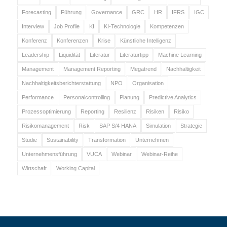
Forecasting
Führung
Governance
GRC
HR
IFRS
IGC
Interview
Job Profile
KI
KI-Technologie
Kompetenzen
Konferenz
Konferenzen
Krise
Künstliche Intelligenz
Leadership
Liquidität
Literatur
Literaturtipp
Machine Learning
Management
Management Reporting
Megatrend
Nachhaltigkeit
Nachhaltigkeitsberichterstattung
NPO
Organisation
Performance
Personalcontrolling
Planung
Predictive Analytics
Prozessoptimierung
Reporting
Resilienz
Risiken
Risiko
Risikomanagement
Risk
SAP S/4 HANA
Simulation
Strategie
Studie
Sustainability
Transformation
Unternehmen
Unternehmensführung
VUCA
Webinar
Webinar-Reihe
Wirtschaft
Working Capital