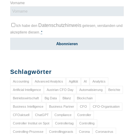
Vorname
Datenschutzhinweis
Ich habe den
gelesen, verstanden und
akzeptiere diesen.
*
Schlagwörter
Accounting
Advanced Analytics
Agilität
AI
Analytics
Artificial Intelligence
Austrian CFO Day
Automatisierung
Berichte
Betriebswirtschaft
Big Data
Bilanz
Blockchain
Business Intelligence
Business Partner
CFO
CFO-Organisation
CFOaktuell
ChatGPT
Compliance
Controller
Controller Institut on Spot
Controllertag
Controlling
Controlling-Prozesse
Controllingpraxis
Corona
Coronavirus