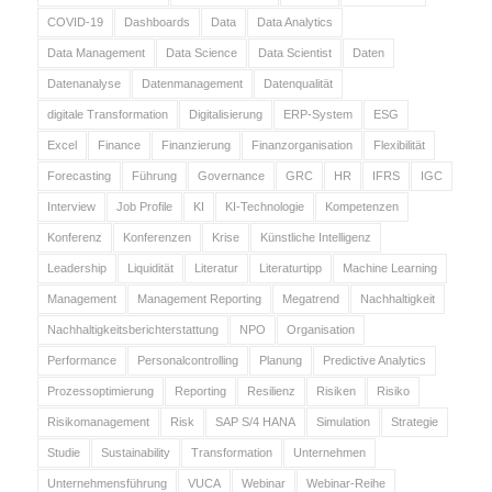
COVID-19
Dashboards
Data
Data Analytics
Data Management
Data Science
Data Scientist
Daten
Datenanalyse
Datenmanagement
Datenqualität
digitale Transformation
Digitalisierung
ERP-System
ESG
Excel
Finance
Finanzierung
Finanzorganisation
Flexibilität
Forecasting
Führung
Governance
GRC
HR
IFRS
IGC
Interview
Job Profile
KI
KI-Technologie
Kompetenzen
Konferenz
Konferenzen
Krise
Künstliche Intelligenz
Leadership
Liquidität
Literatur
Literaturtipp
Machine Learning
Management
Management Reporting
Megatrend
Nachhaltigkeit
Nachhaltigkeitsberichterstattung
NPO
Organisation
Performance
Personalcontrolling
Planung
Predictive Analytics
Prozessoptimierung
Reporting
Resilienz
Risiken
Risiko
Risikomanagement
Risk
SAP S/4 HANA
Simulation
Strategie
Studie
Sustainability
Transformation
Unternehmen
Unternehmensführung
VUCA
Webinar
Webinar-Reihe