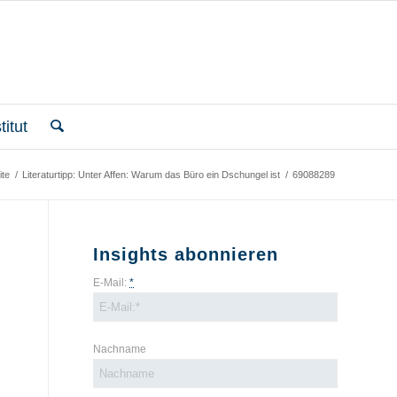
itut
ite
/
Literaturtipp: Unter Affen: Warum das Büro ein Dschungel ist
/
69088289
Insights abonnieren
E-Mail:
*
Nachname