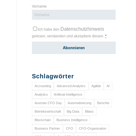
Vorname
Datenschutzhinweis
Ich habe den
gelesen, verstanden und akzeptiere diesen.
*
Schlagwörter
Accounting
Advanced Analytics
Agilität
AI
Analytics
Artificial Intelligence
Austrian CFO Day
Automatisierung
Berichte
Betriebswirtschaft
Big Data
Bilanz
Blockchain
Business Intelligence
Business Partner
CFO
CFO-Organisation