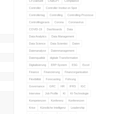
CFOaktuell
ChatGPT
Compliance
Controller
Controller Institut on Spot
Controllertag
Controlling
Controlling-Prozesse
Controllingpraxis
Corona
Coronavirus
COVID-19
Dashboards
Data
Data Analytics
Data Management
Data Science
Data Scientist
Daten
Datenanalyse
Datenmanagement
Datenqualität
digitale Transformation
Digitalisierung
ERP-System
ESG
Excel
Finance
Finanzierung
Finanzorganisation
Flexibilität
Forecasting
Führung
Governance
GRC
HR
IFRS
IGC
Interview
Job Profile
KI
KI-Technologie
Kompetenzen
Konferenz
Konferenzen
Krise
Künstliche Intelligenz
Leadership