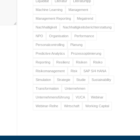
Liquidität
Literatur
Literaturtipp
Machine Learning
Management
Management Reporting
Megatrend
Nachhaltigkeit
Nachhaltigkeitsberichterstattung
NPO
Organisation
Performance
Personalcontrolling
Planung
Predictive Analytics
Prozessoptimierung
Reporting
Resilienz
Risiken
Risiko
Risikomanagement
Risk
SAP S/4 HANA
Simulation
Strategie
Studie
Sustainability
Transformation
Unternehmen
Unternehmensführung
VUCA
Webinar
Webinar-Reihe
Wirtschaft
Working Capital