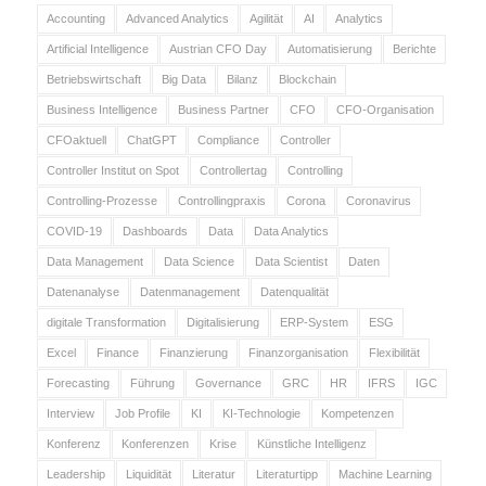
Accounting
Advanced Analytics
Agilität
AI
Analytics
Artificial Intelligence
Austrian CFO Day
Automatisierung
Berichte
Betriebswirtschaft
Big Data
Bilanz
Blockchain
Business Intelligence
Business Partner
CFO
CFO-Organisation
CFOaktuell
ChatGPT
Compliance
Controller
Controller Institut on Spot
Controllertag
Controlling
Controlling-Prozesse
Controllingpraxis
Corona
Coronavirus
COVID-19
Dashboards
Data
Data Analytics
Data Management
Data Science
Data Scientist
Daten
Datenanalyse
Datenmanagement
Datenqualität
digitale Transformation
Digitalisierung
ERP-System
ESG
Excel
Finance
Finanzierung
Finanzorganisation
Flexibilität
Forecasting
Führung
Governance
GRC
HR
IFRS
IGC
Interview
Job Profile
KI
KI-Technologie
Kompetenzen
Konferenz
Konferenzen
Krise
Künstliche Intelligenz
Leadership
Liquidität
Literatur
Literaturtipp
Machine Learning