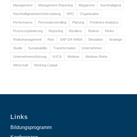
Management
Management Reporting
Megatrend
Nachhaltigkeit
Nachhaltigkeitsberichterstattung
NPO
Organisation
Performance
Personalcontrolling
Planung
Predictive Analytics
Prozessoptimierung
Reporting
Resilienz
Risiken
Risiko
Risikomanagement
Risk
SAP S/4 HANA
Simulation
Strategie
Studie
Sustainability
Transformation
Unternehmen
Unternehmensführung
VUCA
Webinar
Webinar-Reihe
Wirtschaft
Working Capital
Links
Bildungsprogramm