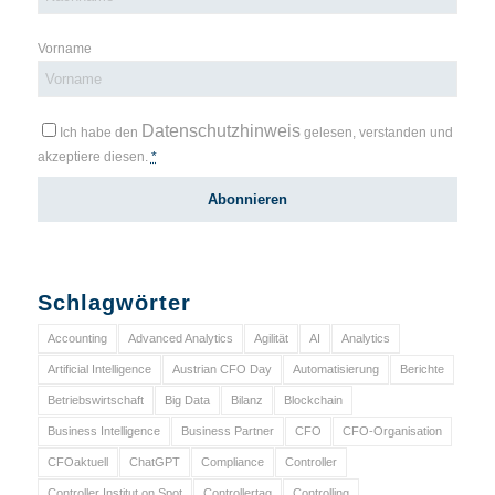
Vorname
Datenschutzhinweis
Ich habe den
gelesen, verstanden und
akzeptiere diesen.
*
Schlagwörter
Accounting
Advanced Analytics
Agilität
AI
Analytics
Artificial Intelligence
Austrian CFO Day
Automatisierung
Berichte
Betriebswirtschaft
Big Data
Bilanz
Blockchain
Business Intelligence
Business Partner
CFO
CFO-Organisation
CFOaktuell
ChatGPT
Compliance
Controller
Controller Institut on Spot
Controllertag
Controlling