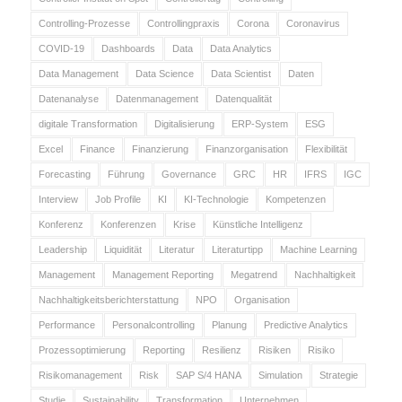
Controlling-Prozesse
Controllingpraxis
Corona
Coronavirus
COVID-19
Dashboards
Data
Data Analytics
Data Management
Data Science
Data Scientist
Daten
Datenanalyse
Datenmanagement
Datenqualität
digitale Transformation
Digitalisierung
ERP-System
ESG
Excel
Finance
Finanzierung
Finanzorganisation
Flexibilität
Forecasting
Führung
Governance
GRC
HR
IFRS
IGC
Interview
Job Profile
KI
KI-Technologie
Kompetenzen
Konferenz
Konferenzen
Krise
Künstliche Intelligenz
Leadership
Liquidität
Literatur
Literaturtipp
Machine Learning
Management
Management Reporting
Megatrend
Nachhaltigkeit
Nachhaltigkeitsberichterstattung
NPO
Organisation
Performance
Personalcontrolling
Planung
Predictive Analytics
Prozessoptimierung
Reporting
Resilienz
Risiken
Risiko
Risikomanagement
Risk
SAP S/4 HANA
Simulation
Strategie
Studie
Sustainability
Transformation
Unternehmen