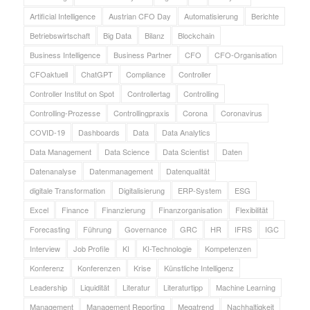
Artificial Intelligence
Austrian CFO Day
Automatisierung
Berichte
Betriebswirtschaft
Big Data
Bilanz
Blockchain
Business Intelligence
Business Partner
CFO
CFO-Organisation
CFOaktuell
ChatGPT
Compliance
Controller
Controller Institut on Spot
Controllertag
Controlling
Controlling-Prozesse
Controllingpraxis
Corona
Coronavirus
COVID-19
Dashboards
Data
Data Analytics
Data Management
Data Science
Data Scientist
Daten
Datenanalyse
Datenmanagement
Datenqualität
digitale Transformation
Digitalisierung
ERP-System
ESG
Excel
Finance
Finanzierung
Finanzorganisation
Flexibilität
Forecasting
Führung
Governance
GRC
HR
IFRS
IGC
Interview
Job Profile
KI
KI-Technologie
Kompetenzen
Konferenz
Konferenzen
Krise
Künstliche Intelligenz
Leadership
Liquidität
Literatur
Literaturtipp
Machine Learning
Management
Management Reporting
Megatrend
Nachhaltigkeit