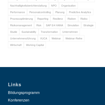
Nachhaltigkeitsberichterstattung
NPO
Organisation
Performance
Personalcontrolling
Planung
Predictive Analytics
Prozessoptimierung
Reporting
Resilienz
Risiken
Risiko
Risikomanagement
Risk
SAP S/4 HANA
Simulation
Strategie
Studie
Sustainability
Transformation
Unternehmen
Unternehmensführung
VUCA
Webinar
Webinar-Reihe
Wirtschaft
Working Capital
Links
Bildungsprogramm
Konferenzen