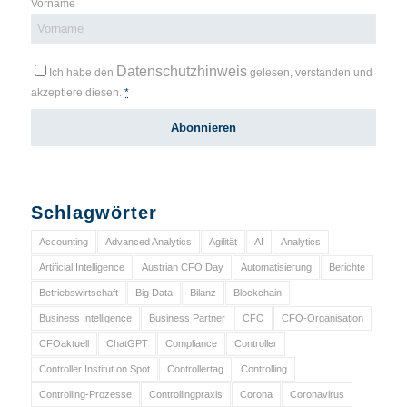
Vorname
Datenschutzhinweis
Ich habe den
gelesen, verstanden und
akzeptiere diesen.
*
Schlagwörter
Accounting
Advanced Analytics
Agilität
AI
Analytics
Artificial Intelligence
Austrian CFO Day
Automatisierung
Berichte
Betriebswirtschaft
Big Data
Bilanz
Blockchain
Business Intelligence
Business Partner
CFO
CFO-Organisation
CFOaktuell
ChatGPT
Compliance
Controller
Controller Institut on Spot
Controllertag
Controlling
Controlling-Prozesse
Controllingpraxis
Corona
Coronavirus