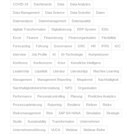
COVID-19
Dashboards
Data
Data Analytics
Data Management
Data Science
Data Scientist
Daten
Datenanalyse
Datenmanagement
Datenqualität
digitale Transformation
Digitalisierung
ERP-System
ESG
Excel
Finance
Finanzierung
Finanzorganisation
Flexibilität
Forecasting
Führung
Governance
GRC
HR
IFRS
IGC
Interview
Job Profile
KI
KI-Technologie
Kompetenzen
Konferenz
Konferenzen
Krise
Künstliche Intelligenz
Leadership
Liquidität
Literatur
Literaturtipp
Machine Learning
Management
Management Reporting
Megatrend
Nachhaltigkeit
Nachhaltigkeitsberichterstattung
NPO
Organisation
Performance
Personalcontrolling
Planung
Predictive Analytics
Prozessoptimierung
Reporting
Resilienz
Risiken
Risiko
Risikomanagement
Risk
SAP S/4 HANA
Simulation
Strategie
Studie
Sustainability
Transformation
Unternehmen
Unternehmensführung
VUCA
Webinar
Webinar-Reihe