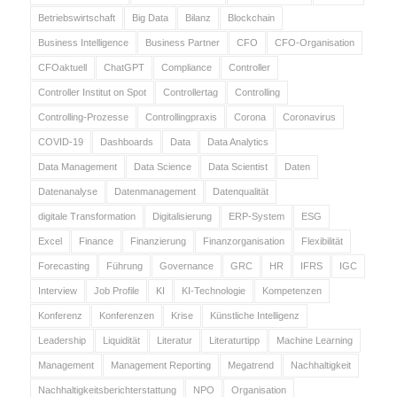
Betriebswirtschaft
Big Data
Bilanz
Blockchain
Business Intelligence
Business Partner
CFO
CFO-Organisation
CFOaktuell
ChatGPT
Compliance
Controller
Controller Institut on Spot
Controllertag
Controlling
Controlling-Prozesse
Controllingpraxis
Corona
Coronavirus
COVID-19
Dashboards
Data
Data Analytics
Data Management
Data Science
Data Scientist
Daten
Datenanalyse
Datenmanagement
Datenqualität
digitale Transformation
Digitalisierung
ERP-System
ESG
Excel
Finance
Finanzierung
Finanzorganisation
Flexibilität
Forecasting
Führung
Governance
GRC
HR
IFRS
IGC
Interview
Job Profile
KI
KI-Technologie
Kompetenzen
Konferenz
Konferenzen
Krise
Künstliche Intelligenz
Leadership
Liquidität
Literatur
Literaturtipp
Machine Learning
Management
Management Reporting
Megatrend
Nachhaltigkeit
Nachhaltigkeitsberichterstattung
NPO
Organisation