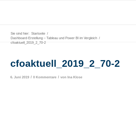
Sie sind hier:
Startseite
/
Dashboard-Erstellung – Tableau und Power BI im Vergleich
/
cfoaktuell_2019_2_70-2
cfoaktuell_2019_2_70-2
/
/
6. Juni 2019
0 Kommentare
von
Ina Klose