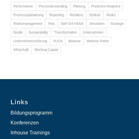
Performance
Personalcontrolling
Planung
Predictive Analytics
Prozessoptimierung
Reporting
Resilienz
Risiken
Risiko
Risikomanagement
Risk
SAP S/4 HANA
Simulation
Strategie
Studie
Sustainability
Transformation
Unternehmen
Unternehmensführung
VUCA
Webinar
Webinar-Reihe
Wirtschaft
Working Capital
Links
Bildungsprogramm
Konferenzen
Inhouse Trainings