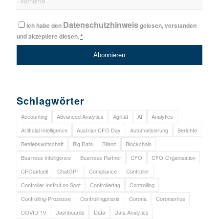
Datenschutzhinweis
Ich habe den
gelesen, verstanden
und akzeptiere diesen.
*
Schlagwörter
Accounting
Advanced Analytics
Agilität
AI
Analytics
Artificial Intelligence
Austrian CFO Day
Automatisierung
Berichte
Betriebswirtschaft
Big Data
Bilanz
Blockchain
Business Intelligence
Business Partner
CFO
CFO-Organisation
CFOaktuell
ChatGPT
Compliance
Controller
Controller Institut on Spot
Controllertag
Controlling
Controlling-Prozesse
Controllingpraxis
Corona
Coronavirus
COVID-19
Dashboards
Data
Data Analytics