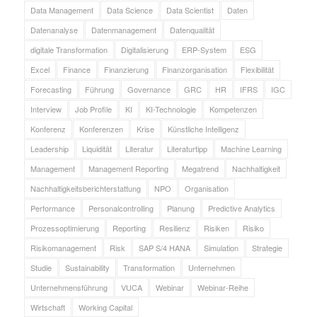
Data Management
Data Science
Data Scientist
Daten
Datenanalyse
Datenmanagement
Datenqualität
digitale Transformation
Digitalisierung
ERP-System
ESG
Excel
Finance
Finanzierung
Finanzorganisation
Flexibilität
Forecasting
Führung
Governance
GRC
HR
IFRS
IGC
Interview
Job Profile
KI
KI-Technologie
Kompetenzen
Konferenz
Konferenzen
Krise
Künstliche Intelligenz
Leadership
Liquidität
Literatur
Literaturtipp
Machine Learning
Management
Management Reporting
Megatrend
Nachhaltigkeit
Nachhaltigkeitsberichterstattung
NPO
Organisation
Performance
Personalcontrolling
Planung
Predictive Analytics
Prozessoptimierung
Reporting
Resilienz
Risiken
Risiko
Risikomanagement
Risk
SAP S/4 HANA
Simulation
Strategie
Studie
Sustainability
Transformation
Unternehmen
Unternehmensführung
VUCA
Webinar
Webinar-Reihe
Wirtschaft
Working Capital