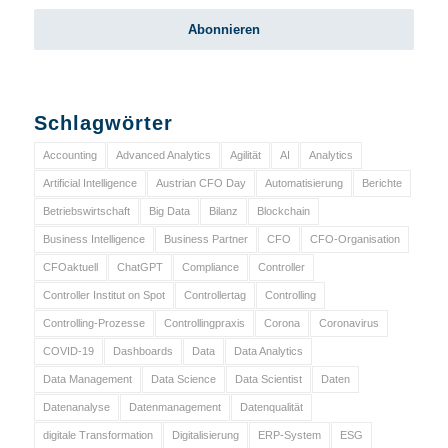
Schlagwörter
Accounting
Advanced Analytics
Agilität
AI
Analytics
Artificial Intelligence
Austrian CFO Day
Automatisierung
Berichte
Betriebswirtschaft
Big Data
Bilanz
Blockchain
Business Intelligence
Business Partner
CFO
CFO-Organisation
CFOaktuell
ChatGPT
Compliance
Controller
Controller Institut on Spot
Controllertag
Controlling
Controlling-Prozesse
Controllingpraxis
Corona
Coronavirus
COVID-19
Dashboards
Data
Data Analytics
Data Management
Data Science
Data Scientist
Daten
Datenanalyse
Datenmanagement
Datenqualität
digitale Transformation
Digitalisierung
ERP-System
ESG