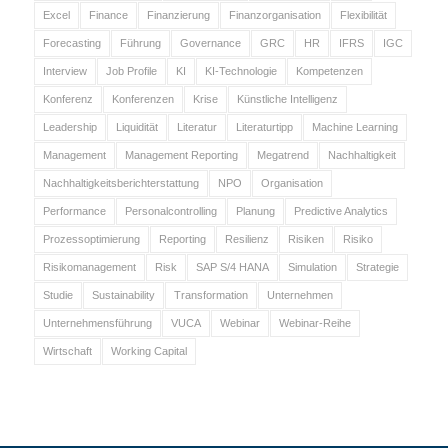
Excel
Finance
Finanzierung
Finanzorganisation
Flexibilität
Forecasting
Führung
Governance
GRC
HR
IFRS
IGC
Interview
Job Profile
KI
KI-Technologie
Kompetenzen
Konferenz
Konferenzen
Krise
Künstliche Intelligenz
Leadership
Liquidität
Literatur
Literaturtipp
Machine Learning
Management
Management Reporting
Megatrend
Nachhaltigkeit
Nachhaltigkeitsberichterstattung
NPO
Organisation
Performance
Personalcontrolling
Planung
Predictive Analytics
Prozessoptimierung
Reporting
Resilienz
Risiken
Risiko
Risikomanagement
Risk
SAP S/4 HANA
Simulation
Strategie
Studie
Sustainability
Transformation
Unternehmen
Unternehmensführung
VUCA
Webinar
Webinar-Reihe
Wirtschaft
Working Capital