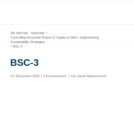
Sie sind hier:
Startseite
/
Controlling-Koryphäe Robert S. Kaplan in Wien: Implementing
Sustainability Strategies
/
BSC-3
BSC-3
/
/
13. Dezember 2023
0 Kommentare
von
Sarah Blaimschein