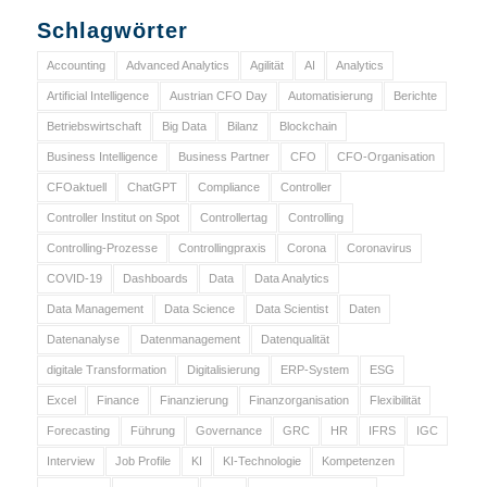
Schlagwörter
Accounting
Advanced Analytics
Agilität
AI
Analytics
Artificial Intelligence
Austrian CFO Day
Automatisierung
Berichte
Betriebswirtschaft
Big Data
Bilanz
Blockchain
Business Intelligence
Business Partner
CFO
CFO-Organisation
CFOaktuell
ChatGPT
Compliance
Controller
Controller Institut on Spot
Controllertag
Controlling
Controlling-Prozesse
Controllingpraxis
Corona
Coronavirus
COVID-19
Dashboards
Data
Data Analytics
Data Management
Data Science
Data Scientist
Daten
Datenanalyse
Datenmanagement
Datenqualität
digitale Transformation
Digitalisierung
ERP-System
ESG
Excel
Finance
Finanzierung
Finanzorganisation
Flexibilität
Forecasting
Führung
Governance
GRC
HR
IFRS
IGC
Interview
Job Profile
KI
KI-Technologie
Kompetenzen