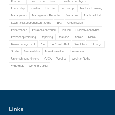
Konferenz
Konferenzen
Krise
Künstliche Intelligenz
Leadership
Liquidität
Literatur
Literaturtipp
Machine Learning
Management
Management Reporting
Megatrend
Nachhaltigkeit
Nachhaltigkeitsberichterstattung
NPO
Organisation
Performance
Personalcontrolling
Planung
Predictive Analytics
Prozessoptimierung
Reporting
Resilienz
Risiken
Risiko
Risikomanagement
Risk
SAP S/4 HANA
Simulation
Strategie
Studie
Sustainability
Transformation
Unternehmen
Unternehmensführung
VUCA
Webinar
Webinar-Reihe
Wirtschaft
Working Capital
Links