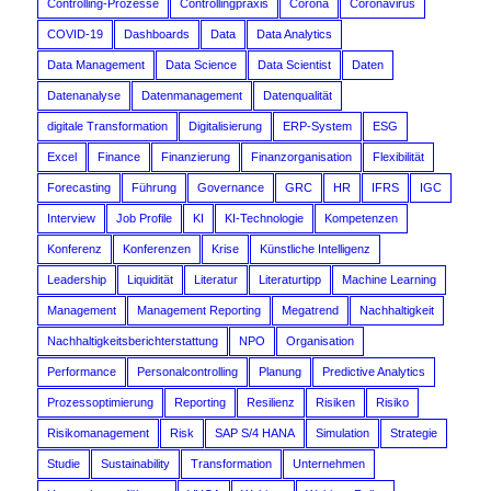
Controlling-Prozesse
Controllingpraxis
Corona
Coronavirus
COVID-19
Dashboards
Data
Data Analytics
Data Management
Data Science
Data Scientist
Daten
Datenanalyse
Datenmanagement
Datenqualität
digitale Transformation
Digitalisierung
ERP-System
ESG
Excel
Finance
Finanzierung
Finanzorganisation
Flexibilität
Forecasting
Führung
Governance
GRC
HR
IFRS
IGC
Interview
Job Profile
KI
KI-Technologie
Kompetenzen
Konferenz
Konferenzen
Krise
Künstliche Intelligenz
Leadership
Liquidität
Literatur
Literaturtipp
Machine Learning
Management
Management Reporting
Megatrend
Nachhaltigkeit
Nachhaltigkeitsberichterstattung
NPO
Organisation
Performance
Personalcontrolling
Planung
Predictive Analytics
Prozessoptimierung
Reporting
Resilienz
Risiken
Risiko
Risikomanagement
Risk
SAP S/4 HANA
Simulation
Strategie
Studie
Sustainability
Transformation
Unternehmen