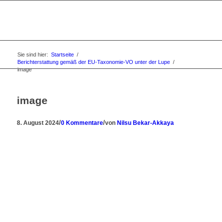
Sie sind hier:
Startseite
/
Berichterstattung gemäß der EU-Taxonomie-VO unter der Lupe
/
image
image
/
/
8. August 2024
0 Kommentare
von
Nilsu Bekar-Akkaya