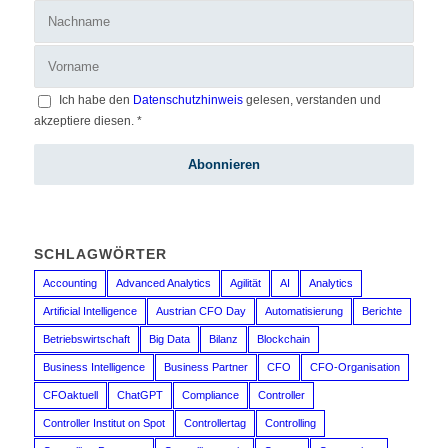
Ich habe den
Datenschutzhinweis
gelesen, verstanden und
akzeptiere diesen.
*
SCHLAGWÖRTER
Accounting
Advanced Analytics
Agilität
AI
Analytics
Artificial Intelligence
Austrian CFO Day
Automatisierung
Berichte
Betriebswirtschaft
Big Data
Bilanz
Blockchain
Business Intelligence
Business Partner
CFO
CFO-Organisation
CFOaktuell
ChatGPT
Compliance
Controller
Controller Institut on Spot
Controllertag
Controlling