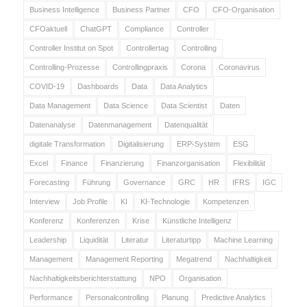
Business Intelligence
Business Partner
CFO
CFO-Organisation
CFOaktuell
ChatGPT
Compliance
Controller
Controller Institut on Spot
Controllertag
Controlling
Controlling-Prozesse
Controllingpraxis
Corona
Coronavirus
COVID-19
Dashboards
Data
Data Analytics
Data Management
Data Science
Data Scientist
Daten
Datenanalyse
Datenmanagement
Datenqualität
digitale Transformation
Digitalisierung
ERP-System
ESG
Excel
Finance
Finanzierung
Finanzorganisation
Flexibilität
Forecasting
Führung
Governance
GRC
HR
IFRS
IGC
Interview
Job Profile
KI
KI-Technologie
Kompetenzen
Konferenz
Konferenzen
Krise
Künstliche Intelligenz
Leadership
Liquidität
Literatur
Literaturtipp
Machine Learning
Management
Management Reporting
Megatrend
Nachhaltigkeit
Nachhaltigkeitsberichterstattung
NPO
Organisation
Performance
Personalcontrolling
Planung
Predictive Analytics