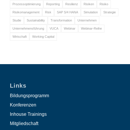
Prozessoptimierung
Reporting
Resilienz
Risiken
Risiko
Risikomanagement
Risk
SAP S/4 HANA
Simulation
Strategie
Studie
Sustainability
Transformation
Unternehmen
Unternehmensführung
VUCA
Webinar
Webinar-Reihe
Wirtschaft
Working Capital
Links
Bildungsprogramm
Konferenzen
Inhouse Trainings
Mitgliedschaft