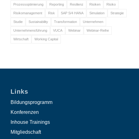
Prozessoptimierung
Reporting
Resilienz
Risiken
Risiko
Risikomanagement
Risk
SAP S/4 HANA
Simulation
Strategie
Studie
Sustainability
Transformation
Unternehmen
Unternehmensführung
VUCA
Webinar
Webinar-Reihe
Wirtschaft
Working Capital
Links
Bildungsprogramm
Konferenzen
Inhouse Trainings
Mitgliedschaft