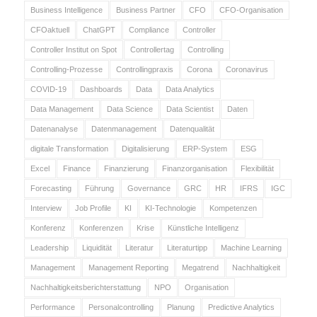
Business Intelligence
Business Partner
CFO
CFO-Organisation
CFOaktuell
ChatGPT
Compliance
Controller
Controller Institut on Spot
Controllertag
Controlling
Controlling-Prozesse
Controllingpraxis
Corona
Coronavirus
COVID-19
Dashboards
Data
Data Analytics
Data Management
Data Science
Data Scientist
Daten
Datenanalyse
Datenmanagement
Datenqualität
digitale Transformation
Digitalisierung
ERP-System
ESG
Excel
Finance
Finanzierung
Finanzorganisation
Flexibilität
Forecasting
Führung
Governance
GRC
HR
IFRS
IGC
Interview
Job Profile
KI
KI-Technologie
Kompetenzen
Konferenz
Konferenzen
Krise
Künstliche Intelligenz
Leadership
Liquidität
Literatur
Literaturtipp
Machine Learning
Management
Management Reporting
Megatrend
Nachhaltigkeit
Nachhaltigkeitsberichterstattung
NPO
Organisation
Performance
Personalcontrolling
Planung
Predictive Analytics